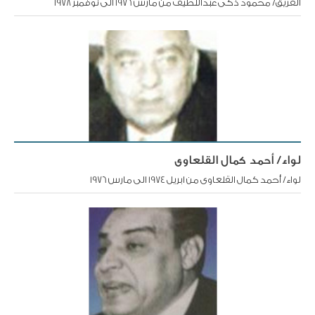
الفريق/ محمود ذكى عبداللطيف من مارس 1976 الى نوفمبر 1978
لواء/ أحمد كمال القلعاوى
لواء/ أحمد كمال القلعاوى من ابريل 1974 الى مارس 1976