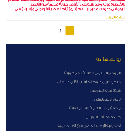
بالقنطرة غرب. وقد بنيت على أنقاض جبانة قديمة من العصر
الروماني.وعرفت قديما باسم (ثارو) أيام العصر الفرعوني و(سيلا) في
كتابات اليونان والرومان
قراءة المزيد
2
1
روابط هامة
الموقع الرسمى لرئاسة الجمهورية
مركز تدريب علوم الحاسب الآلى واللغات
هيئة قناة السوبس
نادى الاسماعيلى
مكتبة مصر العامة بالاسماعيلية
جامعة قناة السويس
اكاديمية البحث العلمى فرع الاسماعيلية