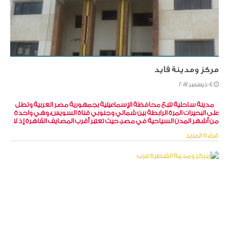
مركز ومدينة فايد
04 ديسمبر 2017
مدينة ساحلية تتبع محافظة الإسماعيلية بجمهورية مصر العربية وتطل
على البحيرات المرة الرابطة بين شمالي وجنوبي قناة السويس، وهي واحدة
من أشهر المدن السياحية في مصر، حيث تعتبر أقرب المصايف القاهرة إذ لا
تبعد عنها سوى 120 كيلومتراً فقط، مما جعلها من أشهر مصايف اليوم
قراءة المزيد
الواحد في مصر.