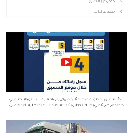
معرض الصور
فيديوهات
ابدأ التنسيق بخطوات صحيحة... واطمئن إلى اختيارك.التنسيق الإلكتروني
خطوة مهمة في رحلتك التعليمية، والاستعداد الجيد لها يساعدك على
تسجيل رغباتك بسهولة ودقة.