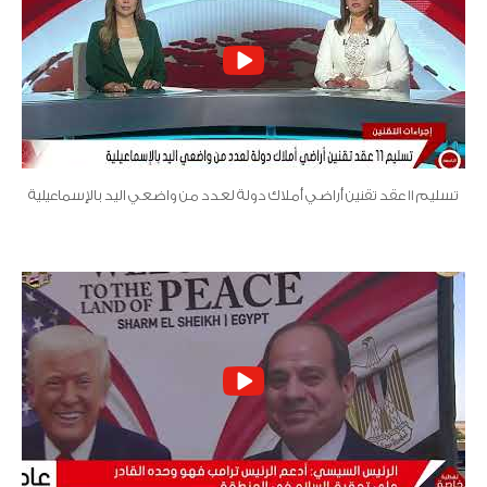
تسليم 11 عقد تقنين أراضي أملاك دولة لعدد من واضعي اليد بالإسماعيلية