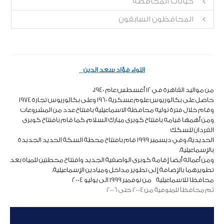
كيانات المحافظة
المحافظون السابقون
​اللواء فؤاد سعد الدين
من مواليد القاهرة في 12 أغسطس عام 1940،
حاصل على بكالوريوس علوم عسكرية 1960 وعلى بكالوريوس تجارة 1974
وقام خلال فترة توليه محافظة الاسماعيلية
بافتتاح عدد من المشروعات
ومن أهمها قيامه بافتتاح كوبرى مبارك السلام، كما قام بافتتاح كوبرى
الفردان للسكك
الحديدية، وفي ديسمبر 1999 قام بافتتاح محطة السكة الحديد الجديدة
بالإسماعيل
ية.
ومن أعماله أيضا
إقامة كوبرى الواصفية الجديد وافتتاح محطتين للمياه بعد
تطويرهما بالإضافة إلى تطوير مداخل وميادين الإسماعيلية.
محافظا للاسماعيلية
من نوفمبر 1999 الى يوليو 2004
ثم محافظاً للمنوفية من 2004 حتى 2006