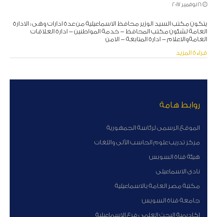
16 نوفمبر 2017
يتكون مكتب السيد الوزير محافظ الاسماعيلية من عدة ادارات وهى : الادارة
العامة لشئون مكتب المحافظ - خدمة المواطنين - ادارة العلاقات
العامةوالاعلام - ادارة المتابعة - الامن
قراءة المزيد
روابط هامة
الموقع الرسمى لرئاسة الجمهورية
مركز تدريب علوم الحاسب الآلى واللغات
هيئة قناة السوبس
نادى الاسماعيلى
مكتبة مصر العامة بالاسماعيلية
جامعة قناة السويس
اكاديمية البحث العلمى فرع الاسماعيلية