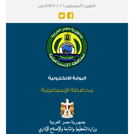
الاثننين 10 أغسطس 2026, 1:49:37 ص
البوابة الالكترونية
محافظة الإسماعيلية