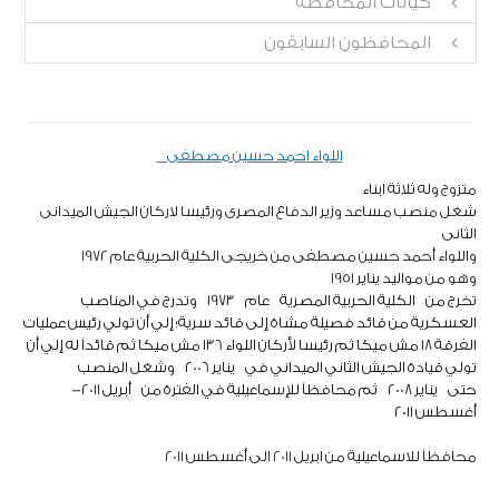
كيانات المحافظة
المحافظون السابقون
​اللواء احمد حسين مصطفى
متزوج وله ثلاثة ابناء
شغل منصب مساعد وزير الدفاع المصرى ورئيسا لاركان الجيش الميدانى
الثانى
واللواء أحمد حسين مصطفى من خريجى الكلية الحربية عام 1972
وهو من مواليد يناير 1951
تخرج من
الكلية الحربية المصرية
عام
1973
وتدرج في المناصب
العسكرية من قائد فصيلة مشاة إلى قائد سرية؛ إلي أن تولي رئيس عمليات
الفرقة 18 مش ميكا ثم رئيسا لأركان اللواء 136 مش ميكا ثم قائداً له إلي أن
تولي قيادة الجيش الثاني الميداني في
يناير 2006
وشغل المنصب
حتى
يناير 2008
ثم محافظاً للإسماعيلية في الفترة من
أبريل 2011
-
أغسطس 2011
محافظاً للاسماعيلية من ابريل 2011 الى أغسطس 2011