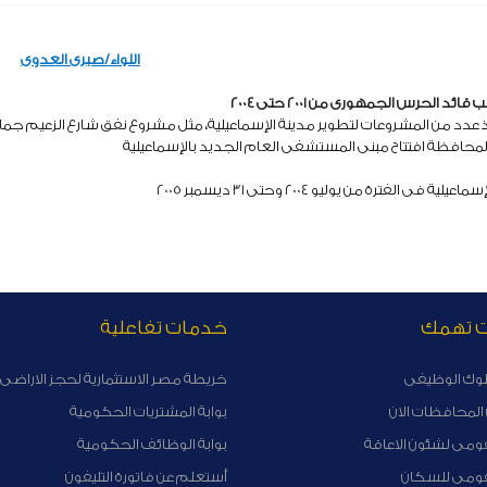
اللواء/صبرى العدوى
قائد الحرس الجمهورى
من 2001 حتى 2004
 عدد من المشروعات لتطوير مدينة الإسماعيلية، مثل مشروع نفق شارع الزعيم جمال
المحافظة افتتاح مبنى المستشفى العام الجديد بالإسماعيلية
ة فى الفترة من يوليو 2004 وحتى 31 ديسمبر 2005
ت تهمك
خدمات تفاعلية
لوك الوظيفى
خريطة مصر الاستثمارية لحجز الاراضى 
لمحافظات الان
بوابة المشتريات الحكومية
ومى لشئون الاعاقة
بوابة الوظائف الحكومية
قومى للسكان
أستعلم عن فاتورة التليفون