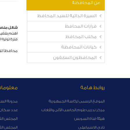
عن المحافظة
السيرة الذاتية للسيد المحافظ
قرارات المحافظ
شغل منصب 
اهتم بتنفيذ
مكتب المحافظ
فترة توليه 
كيانات المحافظة
محافظاً للإسماعيلي
المحافظون السابقون
روابط هامة
معلوما
الموقع الرسمى لرئاسة الجمهورية
مدونة الس
مركز تدريب علوم الحاسب الآلى واللغات
عدد سكان ا
هيئة قناة السوبس
المجلس الق
نادى الاسماعيلى
المجلس ال