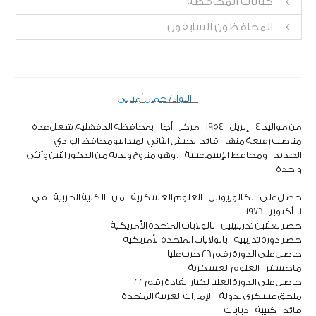
كيانات المحافظة
المحافظون السابقون
اللواء
/ جمال أمبابى
من مواليد 4
إبريل
1954
مركز
أجا
بمحافظة الدقهلية
. شغل عدة
مناصب رفيعة منها
قائد الجيش الثاني الميداني
ومحافظ الوادي
الجديد
ومحافظ الإسماعيلية
. وهو متزوج ولديه من الذكور اثنين وأنثى
واحدة
حصل على
بكالوريوس
العلوم العسكرية
من
الكلية الحربية
في
1
أكتوبر
1976
حضر بعثتين تدريبيتين
بالولايات المتحدة الأمريكية
حضر دورة تدريبية
بالولايات المتحدة الأمريكية
حاصل على الدورة رقم 26 حرب عليا
ماجستير
العلوم العسكرية
حاصل على الدورة العليا لكبار القادة رقم 22
ملحق عسكرى بدولة
الإمارات العربية المتحدة
قائد
كتيبة
دبابات