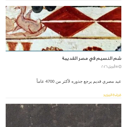
اللائق.
شم النسيم في مصر القديمة
15 أبريل 2026
عيد مصري قديم يرجع جذوره لأكثر من 4700 عاماً
كان المصريون القدماء بيحتفلوا بشم النسيم في بداية فصل الربيع،
قراءة المزيد
وقت ما كانت الطبيعة بتتفتح والدنيا بتدب فيها الحياة من جديد.
اسمه الأصلي كان :-
عيد شمو" أو "شمو إين سيم" = بعث الحياة
( لأنه مرتبط بفكرة البعث والخلود عند المصريين )