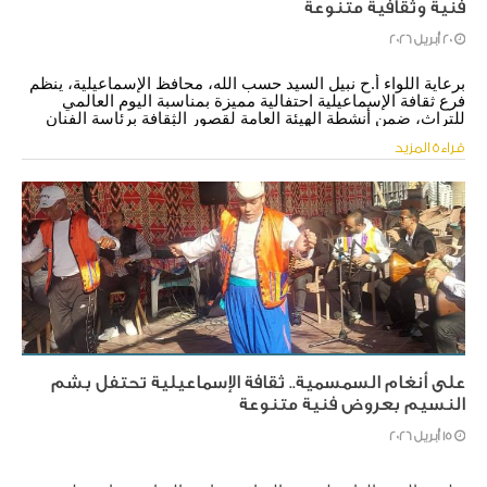
فنية وثقافية متنوعة
20 أبريل 2026
برعاية اللواء أ.ح نبيل السيد حسب الله، محافظ الإسماعيلية، ينظم 
فرع ثقافة الإسماعيلية احتفالية مميزة بمناسبة اليوم العالمي 
للتراث، ضمن أنشطة الهيئة العامة لقصور الثقافة برئاسة الفنان 
هشام عطوة، وذلك يوم السبت الموافق ١٨ أبريل ٢٠٢٦، في تمام 
قراءة المزيد
الساعة السادسة مساءً على مسرح قصر ثقافة الإسماعيلية. 
على أنغام السمسمية.. ثقافة الإسماعيلية تحتفل بشم
النسيم بعروض فنية متنوعة
15 أبريل 2026