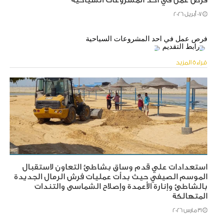
07 أبريل 2026
فرص عمل في احد المشروعات السياحية 
رابط التقديم
https://docs.google.com/.../1A77AtvM_pS7TvHgQ.../edit
قراءة المزيد
استعدادات علي قدم وساق بشاطئ التعاون لاستقبال
الموسم الصيفي حيث بدأت عمليات فرش الرمال الجديدة
بالشاطئ وإنارة الأعمدة وإصلاح الشماسى والتندات
المتهالكة
31 مارس 2026