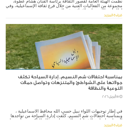
نظمت الهيئة العامة لقصور الثقافة برئاسة الفنان هشام عطوة، 
مجموعة من الفعاليات الفنية من خلال فرع ثقافة الإسماعيلية، وفي 
إطار احتفالات وزارة الثقافة بشم النسيم.
قراءة المزيد
بمناسبة احتفالات شم النسيم.. إدارة السياحة تكثف
جولاتها على الشواطئ والمتنزهات وتواصل حملات
التوعية والنظافة
15 أبريل 2026
في إطار توجيهات اللواء نبيل حسب الله محافظ الاسماعيلية ، 
وبمناسبة احتفالات شم النسيم، كثّفت إدارة السياحة من تواجدها 
الميداني لمتابعة الشواطئ والمتنزهات، وذلك للتأكد من جاهزيتها 
الكاملة لاستقبال المواطنين والزائرين، وظهورها بالشكل الحضاري 
قراءة المزيد