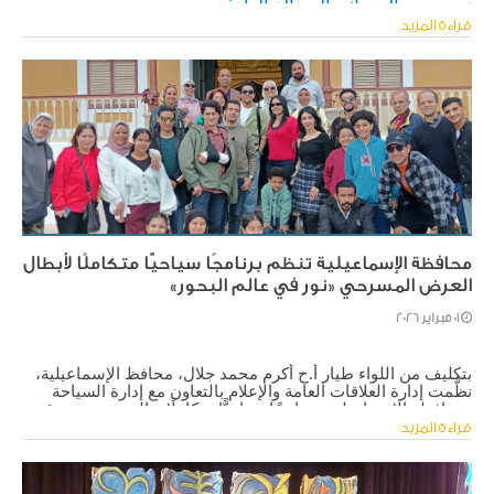
تجمع بين الضحك والرسالة الهادفة.
قراءة المزيد
محافظة الإسماعيلية تنظم برنامجًا سياحيًّا متكاملًا لأبطال
العرض المسرحي «نور في عالم البحور»
01 فبراير 2026
بتكليف من اللواء طيار أ.ح أكرم محمد جلال، محافظ الإسماعيلية، 
نظَّمت إدارة العلاقات العامة والإعلام بالتعاون مع إدارة السياحة 
بمحافظة الإسماعيلية، برنامجًا سياحيًّا متكاملًا وبالتنسيق مع هيئة 
قناة السويس، على مدار يومين، لأبطال العرض المسرحي «نور في 
قراءة المزيد
عالم البحور»، وذلك في إطار التعريف بالمقومات السياحية 
والتاريخية والطبيعية التي تتمتع بها المحافظة.