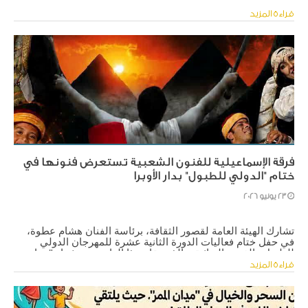
العالي والبحث العلمي؛ القائم بأعمال وزير الثقافة، واللواء نبيل 
حسب الله محافظ الإسماعيلية، حيث تنظمه الهيئة العامة لقصور 
قراءة المزيد
الثقافة، ضمن جهود وزارة الثقافة للحفاظ على فن "السمسمية" 
وصون التراث الفني غير المادي، بوصفه أحد أبرز ملامح الهوية 
الثقافية المصرية.
فرقة الإسماعيلية للفنون الشعبية تستعرض فنونها في
ختام "الدولي للطبول" بدار الأوبرا
23 يونيو 2026
تشارك الهيئة العامة لقصور الثقافة، برئاسة الفنان هشام عطوة، 
في حفل ختام فعاليات الدورة الثانية عشرة للمهرجان الدولي 
للطبول والفنون التراثية، والذي يقام هذا العام تحت شعار "حوار 
الطبول من أجل السلام"؛ تماشيًا مع رؤية الدولة لتعزيز التواصل 
قراءة المزيد
الثقافي والإنساني بين الشعوب.