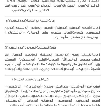
د
ق
ينش – الخابره – منشية مبارك – روض عامر – العرب – الكرايم - أدم ك 2 غرب – إبراهيم صالح ك 2 غرب –
أبو النور ك 2 غرب – الكملى ك 2 غرب – الدمرانى ك 2 غرب – عبد الرحيم البحرية ك 2 غرب –
ك 2 غرب –
الراضى ك 2 غرب
قرية السبع ابار الغربية(عدد العزب 22)
{
عزب
} شيحه – أبو عياد1 – أبو عياد2 – الزيتون – الجزارين – أبو ستي
الهجرسى – كوبرى 4 العرب – هيصم – خلف – أبو جازية
- أبو ستيفان – السي
روض سلطان – شعيب – أبو حامد
قرية المحسمة الجديدة (عدد العزب 30)
{
عزب} كساب – غنيم – أبو مطلق – الخشاينة - الحاج عيد – أبو ربيع – البعــلى 
الحليم محمود – أبو نصر الله – الجمعية الزراعية – أبو عسكرية – المسخوطة – 
رزق الله – الهلوى – الإبراهيمية – الكبايشة – الــ16 – ترعة 5 –
أبو منصور – عرب
شامية – الجـروه –
أبو عطيـة – سعد توفيـق – السيد عسكرية – أبوغانــم
قرية المنايف (عدد العزب 40)
(
عزب
)
بدر – أبو شريف – عبد الحق – وهدان – أبو شومان –
أبو خميس –
دحروج – عوضين – أبو غليين – هليل –
أبو عميره – الصفيح – الحاج سليمان – 
فري
ج
– أبو شعلان – كوبرى سيناء – راشد – الكهرباء – الونى -
(
عزب
)
أكتوبر – أبو موسى – أبو عوضين –
أبو سالم – أبو خاطر –
أبو دهشان –
بلح – الصولى القبلية- أبو بخيت 2 – الجمالين – أبو حسان –
أبو معالى