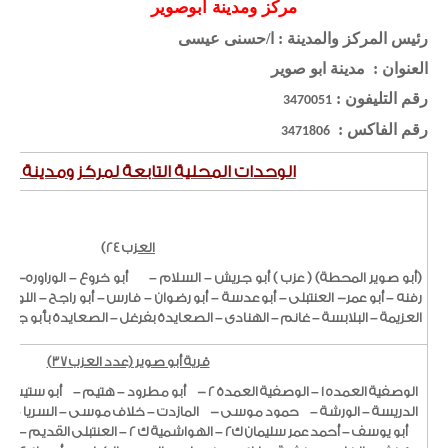
مركز ومدينة أبوصوير
رئيس المركز والمدينة : ا/حسنى عيسى
العنوان :
مدينة ابو صوير
رقم التليفون :
3470051
رقم الفاكس :
3471806
الوحد
ات المحلية التابعة لمركز ومدينة أبو
مدينة
الع
زب 24)
(أبو صوير المحطة) ( عزب ) أبو جريش – السلام –
أبو خروع – الوراوره- 
العزيمة – البلابسة – غانم – الهنادى – الصعايدة بفرغل – الصعايدة بأبو جري
قرية أبو صوير (عدد العزب 37)
الوصفية العمده 1 – الوصفية العمدة 2 -
أبو مطرود – هت
يم
–
أبو ستيت – 
الدريسة – الورشة –
حمود موسى -
المازدت – خلاف موسى – السريا – خير