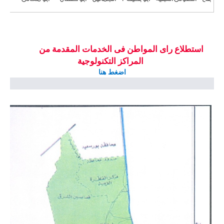
استطلاع راى المواطن فى الخدمات المقدمة من
المراكز التكنولوجية
اضغط هنا
uXz7eLhYDuFM0mbiuvNguzBthcoY4kt7n7GA/viewform