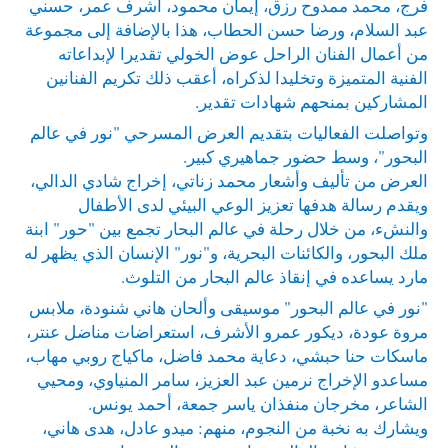
فرج، محمد ممدوح رزق، إيمان محمود، أشرف عمر، حسني
عبد السلام، ورضا حسن الحطاب، هذا بالإضافة إلى مجموعة
من أعمال الفنان الراحل عوض الخولي تقديرا لإبداعاته
الفنية المتميزة وتخليدا لذكراه، أعقب ذلك تكريم الفنانين
المشاركين بمنحهم شهادات تقدير.
وتواصلت الفعاليات بتقديم العرض المسرحي "نور في عالم
البحور"، وسط حضور جماهيري كبير.
العرض من تأليف وأشعار محمد زناتي، إخراج شادي الدالي،
ويقدم رسالة هدفها تعزيز الوعي البيئي لدى الأطفال
والنشء، من خلال رحلة في عالم البحار تجمع بين "حور" ابنة
ملك البحور، والكائنات البحرية، و"نور" الإنسان الذي يظهر له
مارد يساعده في إنقاذ عالم البحار من التلوث.
"نور في عالم البحور" موسيقى وألحان هاني شنودة، ملابس
مروة عودة، ديكور عمرو الأشرف، استعراضات مناضل عنتر،
ماسكات حنا حبشي، دعاية محمد فاضل، ماكياج روبي مهاب،
مساعدو الإخراج نرمين عبد العزيز، سامر المنياوي، ومحيي
الشاعر، مخرجان منفذان ياسر جمعة، أحمد يونس.
ويشارك به نخبة من النجوم، منهم: ميدو عادل، هدى هاني،