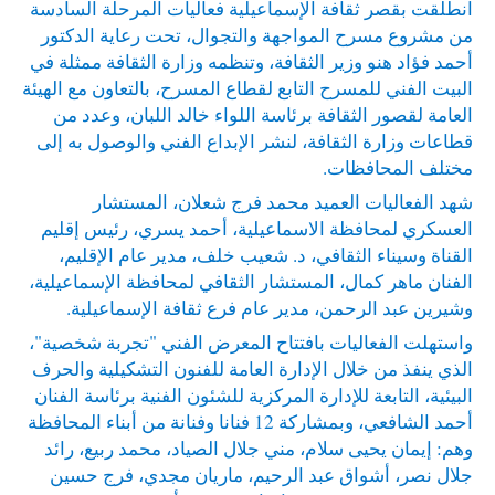
انطلقت بقصر ثقافة الإسماعيلية فعاليات المرحلة السادسة
من مشروع مسرح المواجهة والتجوال، تحت رعاية الدكتور
أحمد فؤاد هنو وزير الثقافة، وتنظمه وزارة الثقافة ممثلة في
البيت الفني للمسرح التابع لقطاع المسرح، بالتعاون مع الهيئة
العامة لقصور الثقافة برئاسة اللواء خالد اللبان، وعدد من
قطاعات وزارة الثقافة، لنشر الإبداع الفني والوصول به إلى
مختلف المحافظات.
شهد الفعاليات العميد محمد فرج شعلان، المستشار
العسكري لمحافظة الاسماعيلية، أحمد يسري، رئيس إقليم
القناة وسيناء الثقافي، د. شعيب خلف، مدير عام الإقليم،
الفنان ماهر كمال، المستشار الثقافي لمحافظة الإسماعيلية،
وشيرين عبد الرحمن، مدير عام فرع ثقافة الإسماعيلية.
واستهلت الفعاليات بافتتاح المعرض الفني "تجربة شخصية"،
الذي ينفذ من خلال الإدارة العامة للفنون التشكيلية والحرف
البيئية، التابعة للإدارة المركزية للشئون الفنية برئاسة الفنان
أحمد الشافعي، وبمشاركة 12 فنانا وفنانة من أبناء المحافظة
وهم: إيمان يحيى سلام، مني جلال الصياد، محمد ربيع، رائد
جلال نصر، أشواق عبد الرحيم، ماريان مجدي، فرج حسين