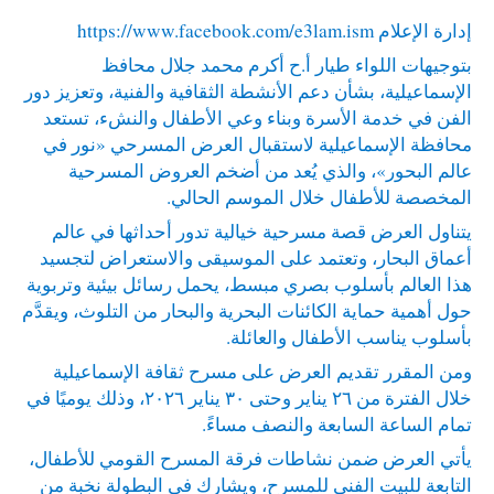
إدارة الإعلام
https://www.facebook.com/e3lam.ism
بتوجيهات اللواء طيار أ.ح أكرم محمد جلال محافظ
الإسماعيلية، بشأن دعم الأنشطة الثقافية والفنية، وتعزيز دور
الفن في خدمة الأسرة وبناء وعي الأطفال والنشء، تستعد
محافظة الإسماعيلية لاستقبال العرض المسرحي «نور في
عالم البحور»، والذي يُعد من أضخم العروض المسرحية
المخصصة للأطفال خلال الموسم الحالي.
يتناول العرض قصة مسرحية خيالية تدور أحداثها في عالم
أعماق البحار، وتعتمد على الموسيقى والاستعراض لتجسيد
هذا العالم بأسلوب بصري مبسط، يحمل رسائل بيئية وتربوية
حول أهمية حماية الكائنات البحرية والبحار من التلوث، ويقدَّم
بأسلوب يناسب الأطفال والعائلة.
ومن المقرر تقديم العرض على مسرح ثقافة الإسماعيلية
خلال الفترة من ٢٦ يناير وحتى ٣٠ يناير ٢٠٢٦، وذلك يوميًا في
تمام الساعة السابعة والنصف مساءً.
يأتي العرض ضمن نشاطات فرقة المسرح القومي للأطفال،
التابعة للبيت الفني للمسرح، ويشارك في البطولة نخبة من