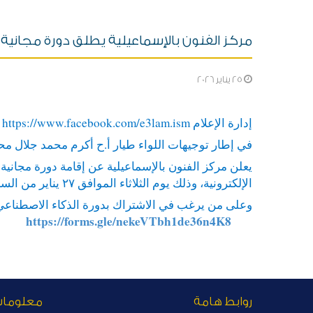
مركز الفنون بالإسماعيلية يطلق دورة مجانية 
25 يناير 2026
إدارة الإعلام
https://www.facebook.com/e3lam.ism
في إطار توجيهات اللواء طيار أ.ح أكرم محمد جلال محافظ
يعلن مركز الفنون بالإسماعيلية عن إقامة دورة مجانية
الإلكترونية، وذلك يوم الثلاثاء الموافق ٢٧ يناير من الساعة ٠٠ : ٦ مساءً وحتى ٠٠ : ٧ مساءً.
وعلى من يرغب في الاشتراك بدورة الذكاء الاصطناعي ا
https://forms.gle/nekeVTbh1de36n4K8
روابط هامة
معلوما