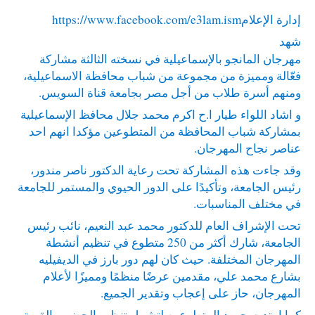
إدارة الإعلام
https://www.facebook.com/e3lam.ism
شهد
مهرجان المانجو بالإسماعيلية في نسخته الثالثة مشاركة
فعّالة ومميزة من مجموعة من شباب محافظة الاسماعيلية،
ومنهم أسرة طلاب من أجل مصر بجامعة قناة السويس.
و اشاد اللواء طيار ا.ح اكرم محمد جلال محافظ الإسماعيلية
بمشاركة شباب المحافظة من المتطوعين مؤكدا انهم احد
عناصر نجاح المهرجان.
وقد جاءت هذه المشاركة تحت رعاية الدكتور ناصر مندور،
رئيس الجامعة، وتأكيدًا على الدور الحيوي والمستمر للجامعة
في مختلف المناسبات.
تحت الإشراف العام للدكتور محمد عبد النعيم، نائب رئيس
الجامعة، شارك أكثر من 250 متطوع في تنظيم أنشطة
المهرجان المختلفة. حيث كان لهم دور بارز في الديفيليه
بشارع محمد علي، مقدمين عرضًا منظمًا ومميزًا لأعلام
المهرجان، حاز على إعجاب وتقدير الجميع.
كما امتدت جهود المتطوعين لتشمل تنظيم الحضور بالقرية