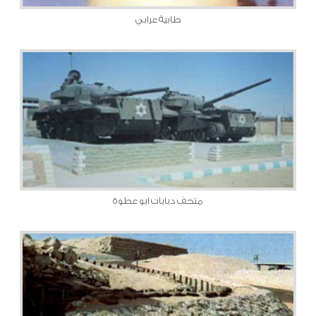
طابية عرابي
متحف دبابات ابو عطوة