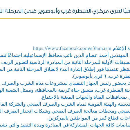
ًّا لقرى مركزي القنطرة غرب وأبوصوير ضمن المرحلة الثا
ة الإعلام
https://www.facebook.com/e3lam.ism
المهندس أحمد عصام الدين نائب محافظ الإسماعيلية،اجتماعًا تنسيقي
نسيقات الأولية للمرحلة الثانية من المبادرة الرئاسية لتطوير الر
 غرب، ٦ قرى بأبوصوير).
 بحضور رئيس الجهاز التنفيذي لمشروعات مياه الشرب والصرف ا
نة القنطرة غرب، منسق حياة كريمة بالمحافظة، وممثل الشعبة الهن
حافظات القناة والجهات المعنية بالاجتماع.
لهندسية والهيئة القومية لمياه الشرب والصرف الصحي والشركة ال
 الصحي ومحطات معالجة الصرف الصحي وشبكات انحدار الصرف 
اجات قطاع كبير من المواطنين بالمركزين.
تصاصات كافة الجهات المشاركة في المبادرة ومدة التنفيذ والتي