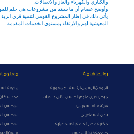
والكباري والكهرباء والغاز والاتصالات.
وأوضح عصام أن ما سيتم من مشروعات هي حلم للمواطني
يأتي ذلك في إطار المشروع القومي لتنمية قرى الريف 
المعيشية لهم والارتقاء بمستوى الخدمات المقدمة
روابط هامة
معلوما
الموقع الرسمى لرئاسة الجمهورية
مدونة الس
مركز تدريب علوم الحاسب الآلى واللغات
عدد سكان ا
هيئة قناة السوبس
المجلس الق
نادى الاسماعيلى
المجلس ال
مكتبة مصر العامة بالاسماعيلية
المجلس الق
جامعة قناة السويس
قانون المرو