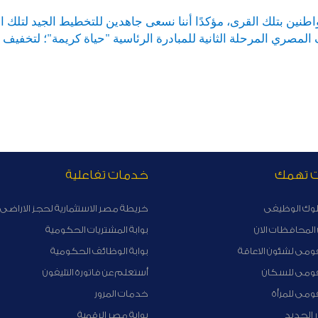
ن بتلك القرى، مؤكدًا أننا نسعى جاهدين للتخطيط الجيد لتلك ال
المصري المرحلة الثانية للمبادرة الرئاسية "حياة كريمة"؛ لتخفيف
ت تهمك
خدمات تفاعلية
لوك الوظيفى
خريطة مصر الاستثمارية لحجز الاراضى 
لمحافظات الان
بوابة المشتريات الحكومية
ومى لشئون الاعاقة
بوابة الوظائف الحكومية
قومى للسكان
أستعلم عن فاتورة التليفون
ومى للمرأة
خدمات المرور
ر الجديد
بوابة مصر الرقمية