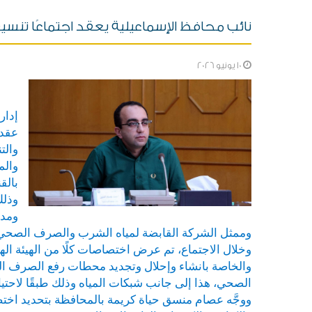
نائب محافظ الإسماعيلية يعقد اجتماعًا تنسيقي
10 يونيو 2026
إدار
عقد 
والت
بالقنطرة
وذلك
ومدي
وممثل الشركة القابضة لمياه الشرب والصرف الصحي بم
وخلال الاجتماع، تم عرض اختصاصات كلًا من الهيئة ا
والخاصة بانشاء وإحلال وتجديد محطات رفع الصرف
الصحي، هذا إلى جانب شبكات المياه وذلك طبقًا لاحتي
ووجَّه عصام منسق حياة كريمة بالمحافظة بتحديد اخ