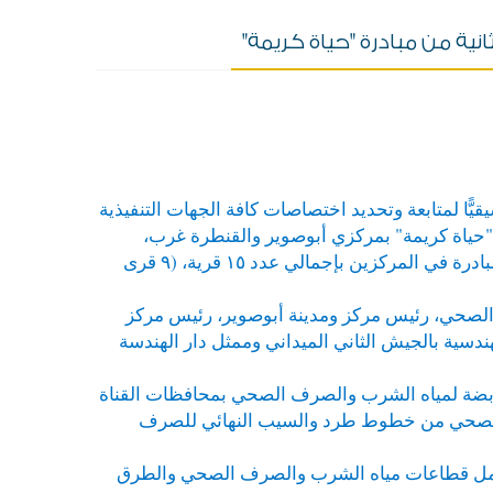
نية من مبادرة "حياة كريمة"
ًّا لمتابعة وتحديد اختصاصات كافة الجهات التنفيذية
يف "حياة كريمة" بمركزي أبوصوير والقنطرة غرب،
والمنتظر تنفيذها فور إطلاق إشارة البدء لانطلاق المرحلة الثانية من المبادرة في المركزين بإجمالي عدد ١٥ قرية، (٩ قرى
لصحي، رئيس مركز ومدينة أبوصوير، رئيس مركز
دسية بالجيش الثاني الميداني وممثل دار الهندسة
قابضة لمياه الشرب والصرف الصحي بمحافظات القناة
الصحي من خطوط طرد والسيب النهائي للصرف
 تشمل قطاعات مياه الشرب والصرف الصحي والطرق