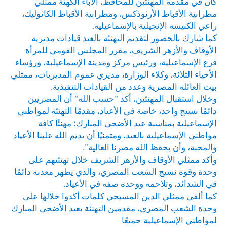
كان في مقدمة المهنئين للمحافظ، الآباء الكهنة ممثلي
مطرانية الأقباط الأرثوذكس، ومطرانية الأقباط الكاثوليك،
راعي الكنيسة الإنجيلية بالإسماعيلية.
كما شارك بالحضور لتقديم التهنئة بالعيد قيادات مديرية
الأوقاف والأزهر الشريف، مقرر المجلس القومي للمرأة
فرع الإسماعيلية، ورئيس مركز ومدينة الإسماعيلية، ورؤساء
الأحياء الثلاثة، وكلاء الوزارة، مديري عموم المديريات، ممثلي
بيت العائلة المصرية وعدد من القيادات التنفيذية.
وخلال استقبال المهنئين، أكد "حسب الله" أن المصريين
دائمًا نسيج واحد، خاصة في الأعياد، مقدمًا التهنئة لمواطني
الإسماعيلية بمناسبة عيد الأضحى المبارك؛ مهنئًا كافة
مواطني الإسماعيلية بالعيد، ومتمنيًا أن يديم الله علينا الأعياد
والمحبة، وأن يحفظ الله مصرنا الغالية".
وأكد ممثلي الأوقاف والأزهر الشريف خلال تهنئتهم على
وحدة وقوة نسيج الشعب المصري، والذي يظهر معدنه دائمًا
في الشدائد، وتلاحمه ووحدة صفه في الأعياد.
كما ألقى ممثلي الدين المسيحي كلمات أكدوا خلالها على
وحدة الشعب المصري، مقدمين التهنئة بعيد الأضحى المبارك
لمواطني الإسماعيلية جميعًا