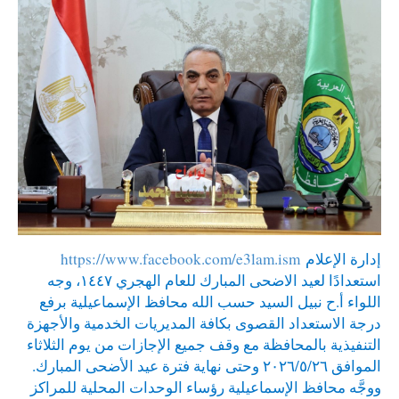
إدارة الإعلام
https://www.facebook.com/e3lam.ism
استعدادًا لعيد الاضحى المبارك للعام الهجري ١٤٤٧، وجه
اللواء أ.ح نبيل السيد حسب الله محافظ الإسماعيلية برفع
درجة الاستعداد القصوى بكافة المديريات الخدمية والأجهزة
التنفيذية بالمحافظة مع وقف جميع الإجازات من يوم الثلاثاء
الموافق ٢٠٢٦/٥/٢٦ وحتى نهاية فترة عيد الأضحى المبارك.
ووجَّه محافظ الإسماعيلية رؤساء الوحدات المحلية للمراكز