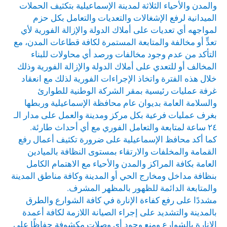
والمدن والأحياء الثلاثة لمدينة الإسماعيلية بتكثيف الحملات
الميدانية لرفع الإشغالات والتعديات والتعامل بكل حزم
لمواجهه أي تعديات على أملاك الدولة والإزالة الفورية لأي
تعدٍّ أو مخالفة والمتابعة المستمرة لكافة قطاعات المدن، مع
التأكد من عدم وجود مخالفات ورصد أي محاولات للبناء
المخالف أو للتعدي على أملاك الدولة والإزالة الفورية وذلك
خلال هذه الفترة واتخاذ الإجراءات الفورية لذلك مع انعقاد
غرفة عمليات رئيسية بمقر الشركة الوطنية للطوارئ
والسلامة العامة بديوان عام محافظة الإسماعيلية وربطها
بغرف عمليات فرعية بكل مركز ومدينة والعمل على مدار الـ
٢٤ ساعة لمتابعة والتعامل الفوري مع أي أحداث طارئة.
كما أكد محافظ الإسماعيلية على ضرورة تكثيف أعمال رفع
القمامة والمخلفات والارتقاء بمستوى النظافة بالميادين
العامة بكافة المراكز والمدن والأحياء مع الاهتمام الكامل
بنظافة مداخل ومخارج الحي أو المدينة وكافة مناطق المدينة
والمتابعة الدائمة للظهور بالمظهر المشرف.
مشددًا على رفع كفاءة الإنارة في كافة الشوارع والطرق
بالمدينة والتشديد على إجراء الصيانة اللازمة لكافة أعمدة
الإنارة بالشوارع ومنع وجود أي وصلات مكشوفة حفاظًا على