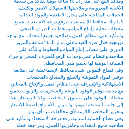
ومنافذ البيع على مدار الـ ٢٤ ساعة يوميًّا للتأكد من سلامة
الأغذية المعروضة وصلاحيتها للاستهلاك الآدمي وتكثيف
الحملات المفاجئة على محال الأطعمة والمواد الغذائية.
كما وجَّه محافظ الإسماعيلية برفع درجة الاستعداد بجميع
محطات تحلية وإنتاج المياه ومحطات الصرف الصحي
والتأكيد على انتظام العمل وصلاحية جميع المعدات مع تواجد
نوبتجية خلال فترة العيد وعلى مدار الـ ٢٤ ساعة والمرور
الدوري على مصادر إنتاج المياه والخطوط والتأكد على
صلاحية وانتظام عمل وحدات الرفع للصرف الصحي وإجراء
الصيانة اليومية لها بجميع مدن المحافظة.
وفي قطاع التموين، شدد محافظ الإسماعيلية على متابعة
توفير المواد التموينية والسلع والبضائع بالمجمعات
الاستهلاكية والإشراف على انتظام العمل والإنتاج بالمخابز،
مع متابعة توفير الوقود بأنواعه والشحومات والزيوت بجميع
محطات الوقود على مستوى المحافظة، وكذا البوتاجاز، هذا
إلى جانب المتابعة اليومية والمرور بالأسواق لضبط الأسعار
وتحرير المحاضر اللازمة لأي مخالفات من أي نوع.
وفي قطاع الحماية المدنية، رفع درجة الاستعداد والتأكيد على
صلاحية جميع المعدات وجاهزيتها للعمل، ومراجعة خطة