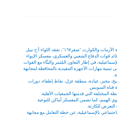
استمرارا لتنفيذ محافظة الإسماعيلية للتدريب العملي المشترك لمجابهة الأزمات والكوارث "صقر١٦٧"، تفقد اللواء أ.ح نبيل
ئد قوات الدفاع الشعبي والعسكري، معسكر الإيواء
ماعيلية، في إطار التعاون المُثمر والبنَّاء مع القوات
تنمية مهارات الأجهزة التنفيذية بالمحافظة لمجابهة
.
، مطبخ، مخبز، عيادة، منطقة عزل، نقاط إطفاء، دورات
ة قناة السويس.
طة المختلفة التي قدمتها الجمعيات الأهلية.
وي الهمم، كما تضمن المعسكر أماكن للتوعية
التعرض للكارثة.
جتماعي بالإسماعيلية، عن خطة التعامل مع مجابهة