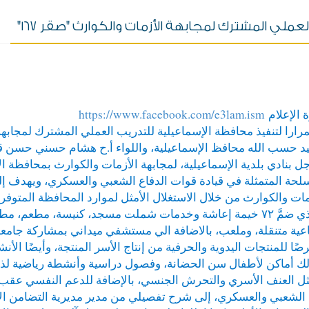
ملي المشترك لمجابهة الأزمات والكوارث "صقر ١٦٧"
ة الإعلام
https://www.facebook.com/e3lam.ism
د حسب الله محافظ الإسماعيلية، واللواء أ.ح هشام حسني حسن قا
جل بنادي بلدية الإسماعيلية، لمجابهة الأزمات والكوارث بمحافظة الإس
لحة المتمثلة في قيادة قوات الدفاع الشعبي والعسكري، ويهدف إلى 
مات والكوارث من خلال الاستغلال الأمثل لموارد المحافظة المتوفرة
و الذي ضمَّ ٧٢ خيمة إعاشة وخدمات شملت مسجد، كنيسة، مطعم
ماعية متنقلة، وملعب، بالاضافة الي مستشفي ميداني بمشاركة جامع
 للمنتجات اليدوية والحرفية من إنتاج الأسر المنتجة، وأيضًا الأنش
وكذلك أماكن لأطفال سن الحضانة، وفصول دراسية وأنشطة رياضية لذ
مثل العنف الأسري والتحرش الجنسي، بالإضافة للدعم النفسي عقب 
ع الشعبي والعسكري، إلى شرح تفصيلي من مدير مديرية التضامن الا