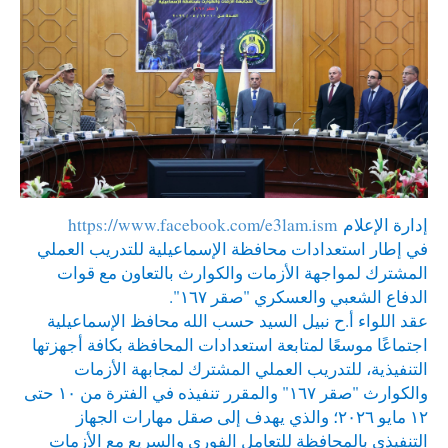
إدارة الإعلام
https://www.facebook.com/e3lam.ism
في إطار استعدادات محافظة الإسماعيلية للتدريب العملي
المشترك لمواجهة الأزمات والكوارث بالتعاون مع قوات
الدفاع الشعبي والعسكري "صقر ١٦٧".
عقد اللواء أ.ح نبيل السيد حسب الله محافظ الإسماعيلية
اجتماعًا موسعًا لمتابعة استعدادات المحافظة بكافة أجهزتها
التنفيذية، للتدريب العملي المشترك لمجابهة الأزمات
والكوارث "صقر ١٦٧" والمقرر تنفيذه في الفترة من ١٠ حتى
١٢ مايو ٢٠٢٦؛ والذي يهدف إلى صقل مهارات الجهاز
التنفيذي بالمحافظة للتعامل الفوري والسريع مع الأزمات