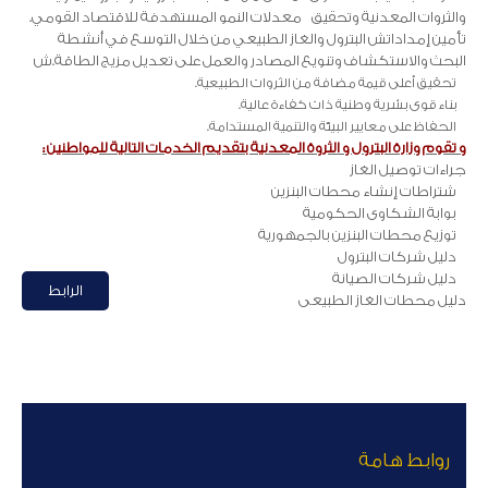
والثروات المعدنية وتحقيق
معدلات النمو المستهدفة للاقتصاد القومي.
تأمين إمداداتش البترول والغاز الطبيعي من خلال التوسع في أنشطة
البحث والاستكشاف وتنويع المصادر والعمل على تعديل مزيج الطاقة.ش
تحقيق أعلى قيمة مضافة من الثروات الطبيعية.
بناء قوى بشرية وطنية ذات كفاءة عالية.
الحفاظ على معايير البيئة والتنمية المستدامة.
و تقوم وزارة البترول و الثروة المعدنية بتقديم الخدمات التالية للمواطنين :
جراءات توصيل الغاز
شتراطات إنشاء محطات البنزين
بوابة الشكاوى الحكومية
توزيع محطات البنزين بالجمهورية
دليل شركات البترول
دليل شركات الصيانة
الرابط
دليل محطات الغاز الطبيعى
روابط هامة