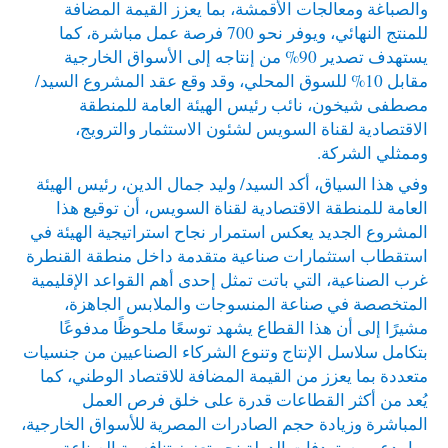
والصباغة ومعالجات الأقمشة، بما يعزز القيمة المضافة
للمنتج النهائي، ويوفر نحو 700 فرصة عمل مباشرة، كما
يستهدف تصدير 90% من إنتاجه إلى الأسواق الخارجية
مقابل 10% للسوق المحلي، وقد وقع عقد المشروع السيد/
مصطفى شيخون، نائب رئيس الهيئة العامة للمنطقة
الاقتصادية لقناة السويس لشئون الاستثمار والترويج،
وممثلي الشركة.
وفي هذا السياق، أكد السيد/ وليد جمال الدين، رئيس الهيئة
العامة للمنطقة الاقتصادية لقناة السويس، أن توقيع هذا
المشروع الجديد يعكس استمرار نجاح استراتيجية الهيئة في
استقطاب استثمارات صناعية متقدمة داخل منطقة القنطرة
غرب الصناعية، التي باتت تمثل إحدى أهم القواعد الإقليمية
المتخصصة في صناعة المنسوجات والملابس الجاهزة،
مشيرًا إلى أن هذا القطاع يشهد توسعًا ملحوظًا مدفوعًا
بتكامل سلاسل الإنتاج وتنوع الشركاء الصناعيين من جنسيات
متعددة بما يعزز من القيمة المضافة للاقتصاد الوطني، كما
يُعد من أكثر القطاعات قدرة على خلق فرص العمل
المباشرة وزيادة حجم الصادرات المصرية للأسواق الخارجية،
بما يدعم مستهدفات الدولة نحو تعزيز تنافسية الصناعة