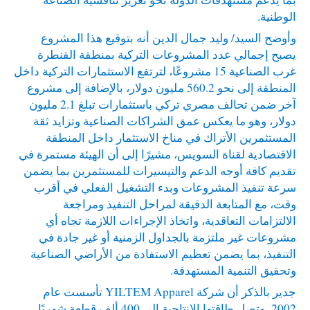
الوطنية.
وأوضح السيد/ وليد جمال الدين أنه بتوقيع هذا المشروع
يصبح إجمالي عدد المشروعات التركية بمنطقة القنطرة
غرب الصناعية 15 مشروعًا، لترتفع الاستثمارات التركية داخل
المنطقة إلى نحو 560.2 مليون دولار، بالإضافة إلى مشروع
آخر ضمن تحالف مصري تركي باستثمارات تبلغ 2.1 مليون
دولار، وهو ما يعكس عمق الشراكات الصناعية وتزايد ثقة
المستثمرين الأتراك في مناخ الاستثمار داخل المنطقة
الاقتصادية لقناة السويس، مشيرًا إلى أن الهيئة مستمرة في
تقديم كافة أوجه الدعم والتيسيرات للمستثمرين بما يضمن
سرعة تنفيذ المشروعات وبدء التشغيل الفعلي في أقرب
وقت، مع المتابعة الدقيقة لمراحل التنفيذ ومراجعة
الالتزامات التعاقدية، واتخاذ الإجراءات اللازمة تجاه أي
مشروعات غير ملتزمة بالجداول الزمنية أو غير جادة في
التنفيذ، بما يضمن تعظيم الاستفادة من الأراضي الصناعية
وتحقيق التنمية المستهدفة.
جدير بالذكر أن شركة YILTEM Apparel تأسست عام
2002، وتصل طاقتها الإنتاجية إلى 400 ألف قطعة شهريًا،