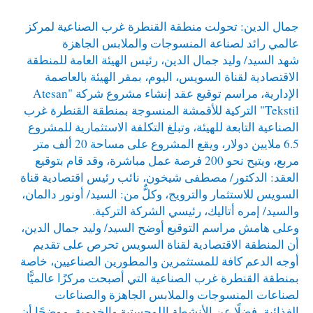
جمال الدين: تحولت منطقة القنطرة غرب الصناعية لمركز
عالمي رائد لصناعة المنسوجات والملابس الجاهزة
شهد السيد/ وليد جمال الدين، رئيس الهيئة العامة للمنطقة
الاقتصادية لقناة السويس، اليوم، بمقر الهيئة بالعاصمة
الإدارية، مراسم توقيع عقد إنشاء مشروع شركة "Atesan
Tekstil" التركية للأقمشة المنسوجة بمنطقة القنطرة غرب
الصناعية التابعة للهيئة، وتبلغ التكلفة الاستثمارية للمشروع
6.5 ملايين دولار، ويقع المشروع على مساحة 20 ألف متر
مربع، ويتيح نحو 200 فرصة عمل مباشرة، وقد قام بتوقيع
العقد: الدكتور/ مصطفى شيخون، نائب رئيس اقتصادية قناة
السويس للاستثمار والترويج، وكلٌّ من: السيد/ أونور دالمان،
والسيد/ إمره أتاليك، رئيسي الشركة التركية.
وعلى هامش مراسم التوقيع أوضح السيد/ وليد جمال الدين،
أن المنطقة الاقتصادية لقناة السويس تحرص على تقديم
أوجه الدعم كافة للمستثمرين والمطورين الصناعيين، خاصة
بمنطقة القنطرة غرب الصناعية التي أصبحت مركزًا عالميًّا
لصناعات المنسوجات والملابس الجاهزة والصناعات
الغذائية، فضلًا عن الأنشطة اللوجستية والخدمية، موضحًا أن