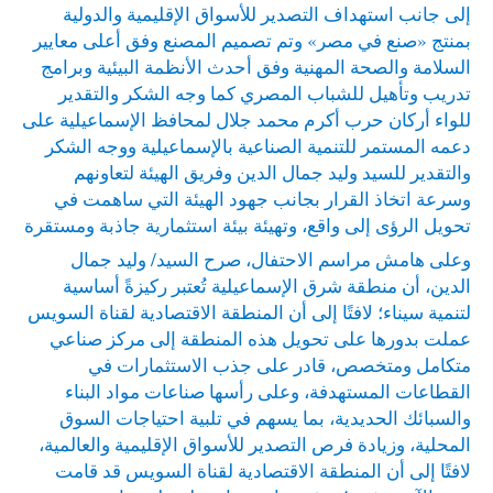
إلى جانب استهداف التصدير للأسواق الإقليمية والدولية
بمنتج «صنع في مصر» وتم تصميم المصنع وفق أعلى معايير
السلامة والصحة المهنية وفق أحدث الأنظمة البيئية وبرامج
تدريب وتأهيل للشباب المصري كما وجه الشكر والتقدير
للواء أركان حرب أكرم محمد جلال لمحافظ الإسماعيلية على
دعمه المستمر للتنمية الصناعية بالإسماعيلية ووجه الشكر
والتقدير للسيد وليد جمال الدين وفريق الهيئة لتعاونهم
وسرعة اتخاذ القرار بجانب جهود الهيئة التي ساهمت في
تحويل الرؤى إلى واقع، وتهيئة بيئة استثمارية جاذبة ومستقرة
وعلى هامش مراسم الاحتفال، صرح السيد/ وليد جمال
الدين، أن منطقة شرق الإسماعيلية تُعتبر ركيزةً أساسية
لتنمية سيناء؛ لافتًا إلى أن المنطقة الاقتصادية لقناة السويس
عملت بدورها على تحويل هذه المنطقة إلى مركز صناعي
متكامل ومتخصص، قادر على جذب الاستثمارات في
القطاعات المستهدفة، وعلى رأسها صناعات مواد البناء
والسبائك الحديدية، بما يسهم في تلبية احتياجات السوق
المحلية، وزيادة فرص التصدير للأسواق الإقليمية والعالمية،
لافتًا إلى أن المنطقة الاقتصادية لقناة السويس قد قامت