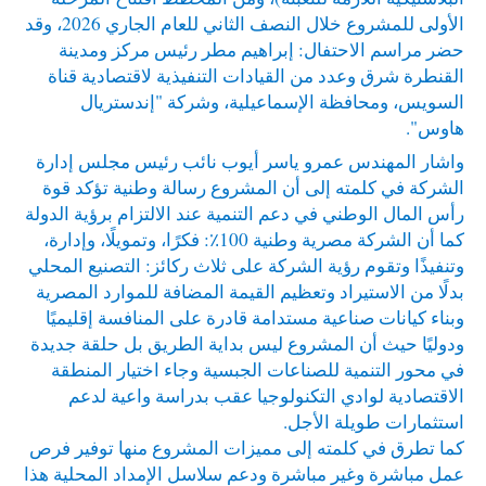
الأولى للمشروع خلال النصف الثاني للعام الجاري 2026، وقد
حضر مراسم الاحتفال: إبراهيم مطر رئيس مركز ومدينة
القنطرة شرق وعدد من القيادات التنفيذية لاقتصادية قناة
السويس، ومحافظة الإسماعيلية، وشركة "إندستريال
هاوس".
واشار المهندس عمرو ياسر أيوب نائب رئيس مجلس إدارة
الشركة في كلمته إلى أن المشروع رسالة وطنية تؤكد قوة
رأس المال الوطني في دعم التنمية عند الالتزام برؤية الدولة
كما أن الشركة مصرية وطنية 100٪: فكرًا، وتمويلًا، وإدارة،
وتنفيذًا وتقوم رؤية الشركة على ثلاث ركائز: التصنيع المحلي
بدلًا من الاستيراد وتعظيم القيمة المضافة للموارد المصرية
وبناء كيانات صناعية مستدامة قادرة على المنافسة إقليميًا
ودوليًا حيث أن المشروع ليس بداية الطريق بل حلقة جديدة
في محور التنمية للصناعات الجبسية وجاء اختيار المنطقة
الاقتصادية لوادي التكنولوجيا عقب بدراسة واعية لدعم
استثمارات طويلة الأجل.
كما تطرق في كلمته إلى مميزات المشروع منها توفير فرص
عمل مباشرة وغير مباشرة ودعم سلاسل الإمداد المحلية هذا