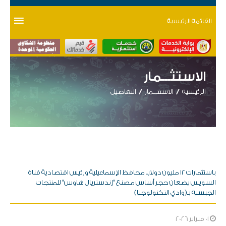
القائمة الرئيسية
الاستثـــمار
الرئيسية
الاستثـــمار
التفاصيل
باستثمارات ١٢ مليون دولار.. محافظ الإسماعيلية ورئيس اقتصادية قناة
السويس يضعان حجر أساس مصنع "إندستريال هاوس" للمنتجات
الجبسية بـ(وادي التكنولوجيا)
01 فبراير 2026