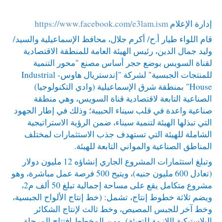
إدارة الإعلام
https://www.facebook.com/e3lam.ism
قام اللواء طيار أ.ح/ أكرم جلال، محافظ الإسماعيلية والسيد/
وليد جمال الدين، رئيس الهيئة العامة للمنطقة الاقتصادية
لقناة السويس بوضع حجر أساس مصنع "محور التنمية
للمنتجات الجبسية" لشركة "إندستريال هاوس- Industrial
House" بمنطقة شرق الإسماعيلية (وادي التكنولوجيا)
الصناعية التابعة لاقتصادية قناة السويس، وهي منطقة
صناعية واعدة في قلب سيناء الحبيبة؛ وذلك في إطار الجهود
التي تبذلها الهيئة لتنمية سيناء، ضمن الرؤية الاستراتيجية
الشاملة للهيئة التي تستهدف جذب الاستثمارات لمختلف
المناطق الصناعية والمواني التابعة للهيئة.
وتبلغ استثمارات المشروع الجاري إنشاؤه 12 مليون دولار
(تعادل 600 مليون جنيه)، ويتيح 500 فرصة عمل مباشرة، وهو
مشروع متكامل يقع على مساحة إجمالية تبلغ 50 ألف م2،
ويضم ثلاثة خطوط إنتاج، تشمل: (خط إنتاج الألواح الجبسية،
وخط آخر للجبس المصيص، وخط ثالث لإنتاج الشكائر
البلاستيكية اللازمة للتعبئة)، ومن المخطط افتتاح المرحلة