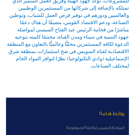
للمشروعات، تؤكد جهود الهيئة وفريق العمل المتميز الذي
تمتلكه بالإضافة إلى شركائها من المستثمرين الوطنيين
والعالميين ودورهم في توفير فرص العمل للشباب، وتوطين
الصناعة، ودعم الاقتصاد القومي، مضيفًا أن هناك دعمًا
مباشرًا من فخامة الرئيس عبد الفتاح السيسي لمواصلة
جهود التنمية في سيناء ومدن القناة، مختتمًا كلمته بتوجيه
الدعوة لكافة المستثمرين محليًّا وعالميًّا بالتعاون مع المنطقة
الاقتصادية لقناة السويس في ضخ استثمارات بمنطقة شرق
الإسماعيلية (وادي التكنولوجيا) نظرًا لتوافر المواد الخام
لمختلف الصناعات.
روابط هامة
الموقع الرسمى لرئاسة الجمهورية