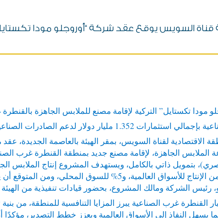
يس اقتصادية قناة السويس يوقع عقد شركة “أوروجلو مودا تكس
 مودا تكستايل” التركية لإقامة مصنع للملابس الجاهزة بالقنطرة 
ريكي (بما يعادل 265 مليون جنيه مصري)، بتمويل ذاتي بالكامل، ويستهدف المشروع إنتاج
، رئيس الشركة ومالك المشروع، بحضور قيادات تنفيذية من الهيئة 
ار القنطرة غرب الصناعية يبرز المزايا التنافسية للمنطقة، من بني
ما يسهل النفاذ إلى الأسواق العالمية ويعزز خطط التصدير، مؤكدً