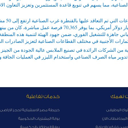
ناعية، مما يسهم في تنويع قاعدة المستثمرين وتعزيز التعاون الا
متر مربع، وباستثمارات إجمالية تُقدّر بحوالي 1.352 مليار دولار أ
ع ومباني جاهزة للتشغيل الفوري، ضمن جهود الهيئة لتنمية هذه المنط
مارات الأجنبية في مختلف القطاعات الصناعية لتعزيز الصادرات الص
ية من الشركات الرائدة في تصنيع الملابس عالية الجودة من الجينز 
تدوير مياه الصرف الصناعي واستخدام الليزر في العمليات الجافة وت
ت تهمك
خدمات تفاعلية
لوك الوظيفى
خريطة مصر الاستثمارية لحجز الاراضى 
لمحافظات الان
بوابة المشتريات الحكومية
ومى لشئون الاعاقة
بوابة الوظائف الحكومية