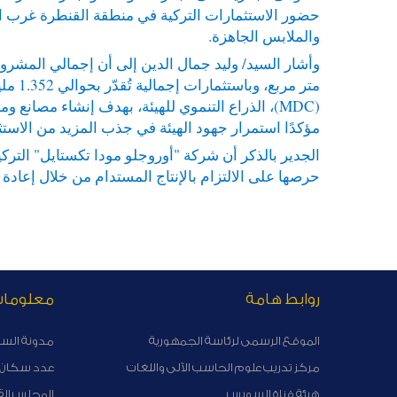
حضور الاستثمارات التركية في منطقة القنطرة غرب الص
والملابس الجاهزة.
(MDC)، الذراع التنموي للهيئة، بهدف إنشاء مصان
مؤكدًا استمرار جهود الهيئة في جذب المزيد من الاستث
الجدير بالذكر أن شركة "أوروجلو مودا تكستايل" الترك
حرصها على الالتزام بالإنتاج المستدام من خلال إعادة 
روابط هامة
معلوما
الموقع الرسمى لرئاسة الجمهورية
مدونة الس
مركز تدريب علوم الحاسب الآلى واللغات
عدد سكان ا
هيئة قناة السوبس
المجلس الق