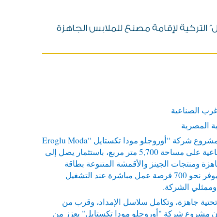
تايل” التركية لإقامة مصنع للملابس الجاهزة
غرب الصناعية
وقّع السيد/ وليد جمال الدين، رئيس الهيئة العامة للمنطقة الاقتصادية لقناة السويس، بمقر الهيئة بالعاصمة الجديدة، عقد مشروع شركة “أوروجلو مودا تكستايل “Eroglu Moda
Tekstil San Ve. Tic S.A.التركية، المتخصصة في صناعة الملابس الجاهزة، لإقامة مصنع جديد بمنطقة القنطرة غرب الصناعية على مساحة 5,700 متر مربع، باستثمار يصل إلى
 الملابس الجاهزة ومنتجات الجينز والأقمشة المتنوعة بطاقة
إنتاجية سنوية تصل إلى مليون قطعة، مع تصدير 95% من الإنتاج للأسواق العالمية، و5% للسوق المحلي، ومن المتوقع أن يوفر نحو 700 فرصة عمل مباشرة عند التشغيل
وممثلي الشركة.
ة تحتية جاهزة، وتكامل سلاسل الإمداد، وقرب من
ا أن مشروع شركة "أوروجلو مودا تكستايل" يعزز من