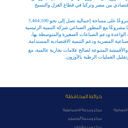
قتصادي بين مصر وتركيا في قطاع الغزل والنسيج
وأشار السيد/ وليد جمال الدين إلى أن إجمالي المشروعات التي تم التعاقد عليها بالقنطرة غرب الصناعية ارتفع إلى 50 مشروعًا على مساحة إجمالية تصل إلى نحو 3,464,100
مريكي، بما يوفر 70,365 فرصة عمل مباشرة، كان من بينها مشروعًا مع المطور الصناعي شركة التنمية الرئيسية
قة الواعدة ودعم الصناعات الصغيرة والمتوسطة بها،
ناعية المصرية ودعم التنمية الاقتصادية المستدامة.
والأقمشة المتنوعة لصالح علامات تجارية عالمية، مع
قليل العمليات الرطبة بالأوزون.
خرائط المحافظة
الصناعية
مركز ومدينة الاسماعيلية
مركز ومدينة أبوصوير
مركز ومدينة فايد