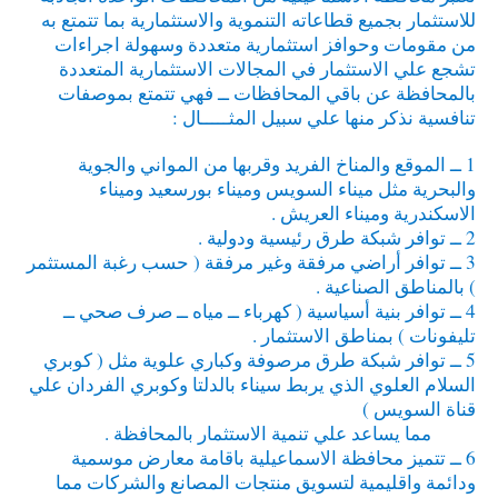
للاستثمار بجميع قطاعاته التنموية والاستثمارية بما تتمتع به
من مقومات وحوافز استثمارية متعددة وسهولة اجراءات
تشجع علي الاستثمار في المجالات الاستثمارية المتعددة
بالمحافظة عن باقي المحافظات ــ فهي تتمتع بموصفات
تنافسية نذكر منها علي سبيل المثـــــال :
1 ــ الموقع والمناخ الفريد وقربها من المواني والجوية
والبحرية مثل ميناء السويس وميناء بورسعيد وميناء
الاسكندرية وميناء العريش .
2 ــ توافر شبكة طرق رئيسية ودولية .
3 ــ توافر أراضي مرفقة وغير مرفقة ( حسب رغبة المستثمر
) بالمناطق الصناعية .
4 ــ توافر بنية أسياسية ( كهرباء ــ مياه ــ صرف صحي ــ
تليفونات ) بمناطق الاستثمار .
5 ــ توافر شبكة طرق مرصوفة وكباري علوية مثل ( كوبري
السلام العلوي الذي يربط سيناء بالدلتا وكوبري الفردان علي
قناة السويس )
مما يساعد علي تنمية الاستثمار بالمحافظة .
6 ــ تتميز محافظة الاسماعيلية باقامة معارض موسمية
ودائمة واقليمية لتسويق منتجات المصانع والشركات مما