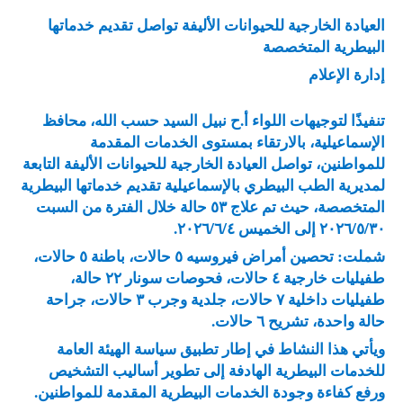
العيادة الخارجية للحيوانات الأليفة تواصل تقديم خدماتها
البيطرية المتخصصة
إدارة الإعلام
تنفيذًا لتوجيهات اللواء أ.ح نبيل السيد حسب الله، محافظ
الإسماعيلية، بالارتقاء بمستوى الخدمات المقدمة
للمواطنين، تواصل العيادة الخارجية للحيوانات الأليفة التابعة
لمديرية الطب البيطري بالإسماعيلية تقديم خدماتها البيطرية
المتخصصة، حيث تم علاج ٥٣ حالة خلال الفترة من السبت
٢٠٢٦/٥/٣٠ إلى الخميس ٢٠٢٦/٦/٤.
شملت: تحصين أمراض فيروسيه ٥ حالات، باطنة ٥ حالات،
طفيليات خارجية ٤ حالات، فحوصات سونار ٢٢ حالة،
طفيليات داخلية ٧ حالات، جلدية وجرب ٣ حالات، جراحة
حالة واحدة، تشريح ٦ حالات.
ويأتي هذا النشاط في إطار تطبيق سياسة الهيئة العامة
للخدمات البيطرية الهادفة إلى تطوير أساليب التشخيص
ورفع كفاءة وجودة الخدمات البيطرية المقدمة للمواطنين.