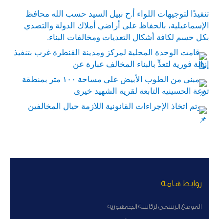
تنفيذًا لتوجيهات اللواء أ.ح نبيل السيد حسب الله محافظ
الإسماعيلية، بالحفاظ على أراضي أملاك الدولة والتصدي
بكل حسم لكافة أشكال التعديات ومخالفات البناء.
قامت الوحدة المحلية لمركز ومدينة القنطرة غرب بتنفيذ
إزالة فورية لتعدٍّ بالبناء المخالف عبارة عن
مبنى من الطوب الأبيض على مساحة ١٠٠ متر بمنطقة
ترعة الحسينيه التابعة لقرية الشهيد خيرى
وتم اتخاذ الإجراءات القانونية اللازمة حيال المخالفين
روابط هامة
الموقع الرسمى لرئاسة الجمهورية