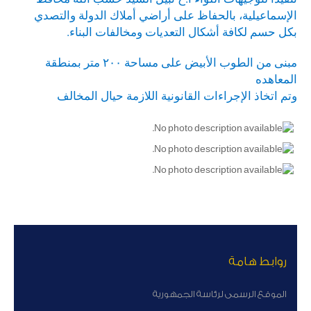
الإسماعيلية، بالحفاظ على أراضي أملاك الدولة والتصدي
بكل حسم لكافة أشكال التعديات ومخالفات البناء.
مبنى من الطوب الأبيض على مساحة ٢٠٠ متر بمنطقة
المعاهده
وتم اتخاذ الإجراءات القانونية اللازمة حيال المخالف
روابط هامة
الموقع الرسمى لرئاسة الجمهورية