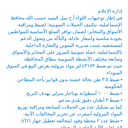
إدارة الإعلام
في إطار توجيهات اللواء أ.ح نبيل السيد حسب الله محافظ
الإسماعيلية، بتكثيف الحملات التموينية؛ لضبط ومراقبة
الأسواق والمخابز؛ لضمان توافر السلع الأساسية للمواطنين
بجودة مناسبة وأسعار عادلة، والتأكد من وصول الدعم
لمستحقيه، شنت مديرية التموين والتجارة الداخلية
بالإسماعيلية، حملة تموينية للمرور على المخابز والأسواق
ومتابعة مختلف الأنشطة التموينية بنطاق المحافظة.
حيث تم ضبط ٤٣١٧٣ لتر مواد بترولية بغرض البيع في السوق
السوداء.
• ضبط ٣.٥ طن نخالة خشنة بدون فواتير بأحد المطاحن
الحكومية.
• ضبط ١٠٠٠ أسطوانة بوتاجاز منزلي بهدف التربح.
• ضبط ٣ أطنان دقيق بلدي مدعم.
كما تم تشكيل عدد من الحملات للمتابعة ومراقبة توزيع
المواد البترولية أسفرت عن تحرير المخالفات الآتية:
• ضبط عدد ٢ محطة وقود لمخالفة تعطيل جهاز ATG
القراءات الآلية الخاصة بالمحطة.