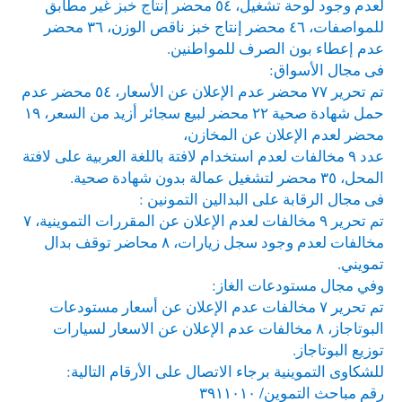
لعدم وجود لوحة تشغيل، ٥٤ محضر إنتاج خبز غير مطابق
للمواصفات، ٤٦ محضر إنتاج خبز ناقص الوزن، ٣٦ محضر
عدم إعطاء بون الصرف للمواطنين.
فى مجال الأسواق:
تم تحرير ٧٧ محضر عدم الإعلان عن الأسعار، ٥٤ محضر عدم
حمل شهادة صحية ٢٢ محضر لبيع سجائر أزيد من السعر، ١٩
محضر لعدم الإعلان عن المخازن،
عدد ٩ مخالفات لعدم استخدام لافتة باللغة العربية على لافتة
المحل، ٣٥ محضر لتشغيل عمالة بدون شهادة صحية.
فى مجال الرقابة على البدالين التمونين :
تم تحرير ٩ مخالفات لعدم الإعلان عن المقررات التموينية، ٧
مخالفات لعدم وجود سجل زيارات، ٨ محاضر توقف بدال
تمويني.
وفي مجال مستودعات الغاز:
تم تحرير ٧ مخالفات عدم الإعلان عن أسعار مستودعات
البوتاجاز، ٨ مخالفات عدم الإعلان عن الاسعار لسيارات
توزيع البوتاجاز.
للشكاوى التموينية برجاء الاتصال على الأرقام التالية:
رقم مباحث التموين/ ٣٩١١٠١٠