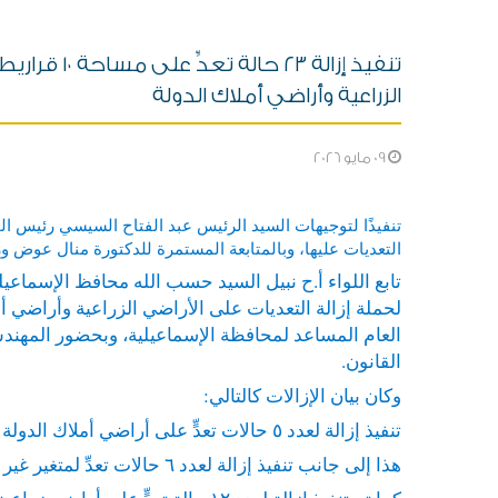
الزراعية وأراضي أملاك الدولة
09 مايو 2026
تنفيذًا لتوجيهات السيد الرئيس عبد الفتاح السيسي رئيس ال
التعديات عليها، وبالمتابعة المستمرة للدكتورة منال عوض وزير
العام المساعد لمحافظة الإسماعيلية، وبحضور المهن
القانون.
وكان بيان الإزالات كالتالي:
تنفيذ إزالة لعدد ٥ حالات تعدٍّ على أراضي أملاك الدولة بمساحة ١٧٦٠ متر مربع.
هذا إلى جانب تنفيذ إزالة لعدد ٦ حالات تعدِّ لمتغير غير قانوني على مساحة ٥١٠ متر مربع.