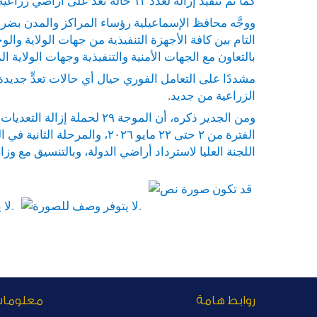
كما تم تنفيذ إزالة لعدد ١٢ حالة تعدٍّ على أراضي زراعية بمساحة ١٠ قراريط و٥ أسهم.
ووجَّه محافظ الإسماعيلية رؤساء المراكز والمدن بضرورة
التام بين كافة الأجهزة التنفيذية من جهات الولاية والو
بالتعاون مع الجهات الأمنية والتنفيذية وجهات الولاية الم
مشددًا على التعامل الفوري حيال أي حالات تعدٍّ جديد
الزراعية من جديد.
ومن الجدير ذكره، أن الموج
اللجنة العليا لاسترداد أراضي الدولة، وبالتنسيق مع وزا
روابط هامة
معلوما