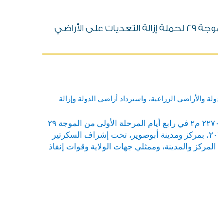
تنفيذ إزالة ٢٣ حالة تعدٍّ على مساحة ١٠ قراريط و ٥ أسهم و٢٢٧٠ م٢ في رابع أيام المرحلة الأولى من الموجة ٢٩ لحملة إزالة التعديات على الأراضي
ة والأراضي الزراعية، واسترداد أراضي الدولة وإزالة
تابع اللواء أ.ح نبيل السيد حسب الله محافظ الإسماعيلية،تنفيذ إزالة لعدد ٢٣ حالة تعدٍّ على مساحة ١٠ قراريط و٥ أسهم و٢٢٧٠ م٢ في رابع أيام المرحلة الأولى من الموجة ٢٩
لحملة إزالة التعديات على الأراضي الزراعية وأراضي أملاك الدولة، والتي يتم تنفيذها في الفترة من يوم ٢ حتى ٢٢ مايو ٢٠٢٦، بمركز ومدينة أبوصوير، تحت إشراف السكرتير
ركز والمدينة، وممثلي جهات الولاية وقوات إنفاذ