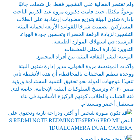
ولم تقتصر الفعالية على التشجير فقط، بل شملت جانبًا
توعويًّا مكثفًا، حيث قامت دكتورة مروة عبد الكريم الباحث
بإدارة شئون البيئة بتوزيع مطويات إرشادية على الطلاب
المشاركين، تضمنت شرحًا للقواعد الأربعة لحماية البيئة:
التشجير: لزيادة الرقعة الخضراء وتحسين جودة الهواء.
الترشيد: في استهلاك الموارد الطبيعية.
التدوير: للإدارة المثلى للمخلفات.
التوعية: لنشر الثقافة البيئية بين أفراد المجتمع.
وأكدت المهندسة مروة الخولي، مدير إدارة شئون البيئة
ووحدة تنظيم المخلفات بالمحافظة، أن هذه الأنشطة تأتي
تنفيذًا لتوجهات الدولة نحو تحقيق التنمية المستدامة ورؤية
مصر ٢٠٣٠، وترسيخ السلوكيات البيئية الإيجابية، خاصة لدى
فئة الشباب والطلاب، كونهم الركيزة الأساسية في بناء
مستقبل أخضر ومستدام.