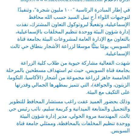
في إطار المبادرة الرئاسية "١٠٠ مليون شجرة"، وتنفيذًا
لتوجيهات اللواء أ.ح نبيل السيد حسب الله محافظ
الإسماعيلية، وتفعيلًا لبروتوكول التعاون المشترك، نفذت
إدارة شؤون البيئة ووحدة تنظيم المخلفات بالإسماعيلية،
بالتعاون مع الإدارة العامة لمشروعات البيئة بجامعة قناة
السويس، يومًا بيئيًّا موسعًا لزراعة الأشجار بنطاق حي ثالث
الإسماعيلية.
شهدت الفعالية مشاركة حيوية من طلاب كلية الزراعة
بجامعة قناة السويس، حيث تم استهداف مسطحين بالمرحلة
الخامسة جاهز لزراعة مجموعة من أشجار (الأكاسيا، التكوما،
الزيتون، والجوافة)، التي تتميز بمظهرها الجمالي وقدرتها
على التكيف مع البيئة.
وذلك بحضور العميد عفت راغب مستشار المحافظ للتطوير
والتجميل والمتابعة الميدانية و كريمة سليم، نائب رئيس حي
ثالث، المهندسة مروة الخولي، مدير إدارة شؤون البيئة
ووحدة تنظيم المخلفات بالمحافظة، وممثلي جامعة قناة
السويس.