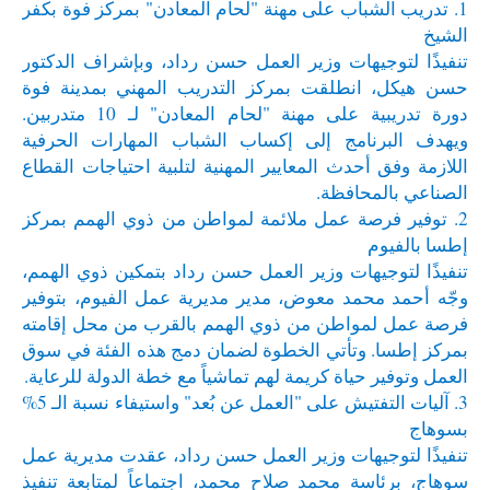
1. تدريب الشباب على مهنة "لحام المعادن" بمركز فوة بكفر
الشيخ
تنفيذًا لتوجيهات وزير العمل حسن رداد، وبإشراف الدكتور
حسن هيكل، انطلقت بمركز التدريب المهني بمدينة فوة
دورة تدريبية على مهنة "لحام المعادن" لـ 10 متدربين.
ويهدف البرنامج إلى إكساب الشباب المهارات الحرفية
اللازمة وفق أحدث المعايير المهنية لتلبية احتياجات القطاع
الصناعي بالمحافظة.
2. توفير فرصة عمل ملائمة لمواطن من ذوي الهمم بمركز
إطسا بالفيوم
تنفيذًا لتوجيهات وزير العمل حسن رداد بتمكين ذوي الهمم،
وجّه أحمد محمد معوض، مدير مديرية عمل الفيوم، بتوفير
فرصة عمل لمواطن من ذوي الهمم بالقرب من محل إقامته
بمركز إطسا. وتأتي الخطوة لضمان دمج هذه الفئة في سوق
العمل وتوفير حياة كريمة لهم تماشياً مع خطة الدولة للرعاية.
3. آليات التفتيش على "العمل عن بُعد" واستيفاء نسبة الـ 5%
بسوهاج
تنفيذًا لتوجيهات وزير العمل حسن رداد، عقدت مديرية عمل
سوهاج، برئاسة محمد صلاح محمد، اجتماعاً لمتابعة تنفيذ