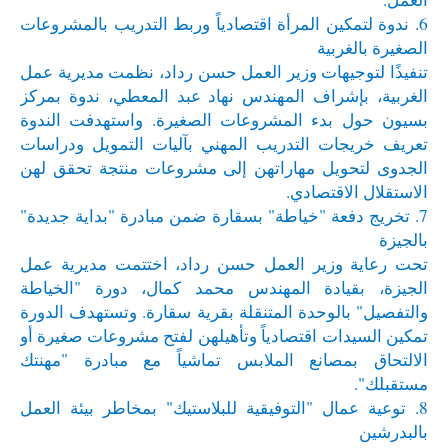
6. ندوة لتمكين المرأة اقتصادياً وربط التدريب بالمشروعات
الصغيرة بالغربية
تنفيذًا لتوجيهات وزير العمل حسن رداد، نظمت مديرية عمل
الغربية، بإشراف المهندس نهاد عبد المعطي، ندوة بمركز
بسيون حول بدء المشروعات الصغيرة. واستهدفت الندوة
تعريف خريجات التدريب المهني بآليات التمويل ودراسات
الجدوى لتحويل مهاراتهن إلى مشروعات منتجة تحقق لهن
الاستقلال الاقتصادي.
7. تخريج دفعة "خياطة" بسقارة ضمن مبادرة "بداية جديدة"
بالجيزة
تحت رعاية وزير العمل حسن رداد، اختتمت مديرية عمل
الجيزة، بقيادة المهندس محمد كمال، دورة "الخياطة
والتفصيل" بالوحدة المتنقلة بقرية سقارة. وتستهدف الدورة
تمكين السيدات اقتصادياً وتأهيلهن لفتح مشروعات صغيرة أو
الالتحاق بمصانع الملابس تماشياً مع مبادرة "مهنتك
مستقبلك".
8. توعية عمال "التوفيقية للبلاستيك" بمخاطر بيئة العمل
بالبدرشين