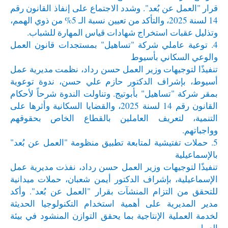
قرار "العمل عن بُعد". وشدد الاجتماع على إنفاذ القانون رقم
14 لسنة 2025، والتأكد من تعيين نسبة الـ 5% من ذوي الهمم،
وتذليل عقبات استخراج شهادات قياس المهارة للشباب.
4. توعية عاملي شركة "تساهيل" بمستجدات قانون العمل
والوعي السكاني بأسيوط
تنفيذًا لتوجيهات وزير العمل حسن رداد، نظمت مديرية عمل
أسيوط، بإشراف الدكتور حازم علي حسن، ندوة توعوية
بمقر شركة "تساهيل" بأبوتيج. وتناولت الندوة شرحاً لأحكام
القانون رقم 14 لسنة 2025، والقضايا السكانية وأثرها على
التنمية، لتعريف العاملين بالقطاع الخاص بحقوقهم
وواجباتهم.
5. حملات تفتيشية لمتابعة تطبيق منظومة "العمل عن بُعد"
بالإسماعيلية
تنفيذًا لتوجيهات وزير العمل حسن رداد، نفذت مديرية عمل
الإسماعيلية، بإشراف الدكتور أيمن شعبان، حملات ميدانية
للتحقق من التزام المنشآت بقرار "العمل عن بُعد". وأكد
مدير المديرية على أهمية استخدام التكنولوجيا الحديثة
لخدمة العملية الإنتاجية بما يحقق التوازن المنشود في بيئة
العمل.