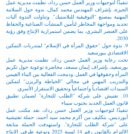
تنفيذًا لتوجيهات وزير العمل حسن رداد، نظمت مديرية عمل
الجيزة، بإشراف المهندس محمد كمال، ندوة حول السلامة
المهنية بمصنع "التوفيقية للبلاستيك". وتناولت الندوة آليات
تحديد ومواجهة المخاطر لتأمين المنشآت الصناعية والحفاظ
على العنصر البشري، بما يضمن استمرارية الإنتاج وفق رؤية
2030.
9. ندوة حول "حقوق المرأة في الإسلام" لمتدربات التمكين
الاقتصادي ببورسعيد
تحت رعاية وزير العمل حسن رداد، نظمت مديرية عمل
بورسعيد، بإشراف إيمان مسعد، محاضرة توعوية حول تكريم
المرأة وحقوقها في العمل. ودمجت الفعالية بين البناء القيمي
والتدريب المهني في مجالي "الخياطة والريزن" لتمكين
السيدات اقتصادياً واجتماعياً وتحقيق الاستقرار الأسري.
10. تفتيش على شركة "الطلب للتجارة" لضمان تطبيق
قانون العمل الجديد بجنوب سيناء
تنفيذًا لتوجيهات وزير العمل حسن رداد، نفذ مكتب عمل
أبورديس، بتكليف من أكرم محمد سيد أحمد، حملة تفتيشية
على "شركة الطلب للتجارة". واستهدفت الحملة متابعة
الالتزام بالقانون رقم 14 لسنة 2025 وتوعية طرفي الإنتاج