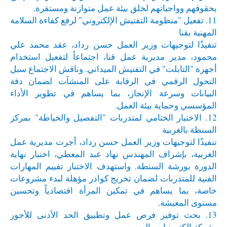
بحقوقهم وواجباتهم لخلق بيئة عمل متوازنة ومستقرة.
11. تفعيل "منظومة التفتيش الإلكتروني" لرفع كفاءة السلامة
المهنية بقنا
تنفيذًا لتوجيهات وزير العمل حسن رداد، عقد محمد علي
محمود، مدير مديرية عمل قنا، اجتماعاً لتفعيل استخدام
أجهزة "التابلت" في التفتيش الميداني. وناقش الاجتماع سبل
التحول الرقمي في الرقابة على المنشآت لضمان دقة
البيانات وسرعة الإنجاز، بما يساهم في تطوير الأداء
المؤسسي وحماية بيئة العمل.
12. الاختبار الختامي لمتدربات "التفصيل والخياطة" بمركز
السنطة بالغربية
تنفيذًا لتوجيهات وزير العمل حسن رداد، أجرت مديرية عمل
الغربية، بإشراف المهندس نهاد عبد المعطي، اختبار نهاية
الدورة بورشة السنطة. واستهدف الاختبار تقييم المهارات
الفنية للمتدربات لضمان تخريج كوادر مؤهلة لبدء مشروعات
خاصة، بما يساهم في تمكين المرأة اقتصادياً وتحسين
مستوى المعيشة.
13. بحث توفير فرص عمل وتطبيق الحد الأدنى للأجور
بشركة إلكترونيات بالسويس