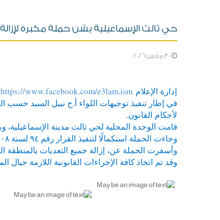
حي ثالث الإسماعيلية يشن حملة مكبرة لإزالة
30 مارس 2026
إدارة الإعلام
https://www.facebook.com/e3lam.ism
في إطار تنفيذ توجيهات اللواء أ.ح نبيل السيد حسب ال
لأحكام القانون.
قامت الوحدة المحلية لحي ثالث مدينة الإسماعيلية، وب
وجاءت الحملة استكمالًا لتنفيذ القرار رقم ٩٤ لسنة ٢٠٠٨، وذلك بعد استنفاد كافة الإجراءات القانونية ومنح المهلة المقررة لإخلاء الموقع.
وأسفرت الحملة عن، إزالة جميع التعديات بالمنطقة المعروفة 
وقد تم اتخاذ كافة الإجراءات القانونية اللازمة حيال ال