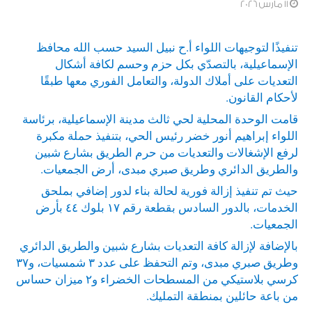
11 مارس 2026
تنفيذًا لتوجيهات اللواء أ.ح نبيل السيد حسب الله محافظ
الإسماعيلية، بالتصدّي بكل حزم وحسم لكافة أشكال
التعديات على أملاك الدولة، والتعامل الفوري معها طبقًا
لأحكام القانون.
قامت الوحدة المحلية لحي ثالث مدينة الإسماعيلية، برئاسة
اللواء إبراهيم أنور خضر رئيس الحي، بتنفيذ حملة مكبرة
لرفع الإشغالات والتعديات من حرم الطريق بشارع شبين
والطريق الدائري وطريق صبري مبدى، أرض الجمعيات.
حيث تم تنفيذ إزالة فورية لحالة بناء لدور إضافي بملحق
الخدمات، بالدور السادس بقطعة رقم ١٧ بلوك ٤٤ بأرض
الجمعيات.
بالإضافة لإزالة كافة التعديات بشارع شبين والطريق الدائري
وطريق صبري مبدى، وتم التحفظ على عدد ٣ شمسيات، و٣٧
كرسي بلاستيكي من المسطحات الخضراء و٢ ميزان حساس
من باعة حائلين بمنطقة التمليك.