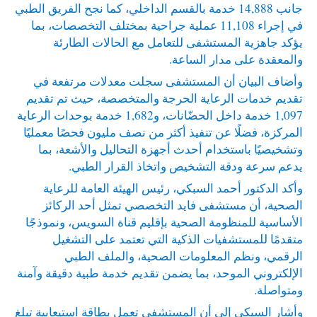
جانب 14,888 خدمة بالقسم الداخلي، كما نجح الفريق الطبي
في إجراء 11,108 عملية جراحية بمختلف التخصصات، بما
يؤكد جاهزية المستشفى للتعامل مع الحالات الطارئة
والمعقدة على مدار الساعة.
وأضاف البيان أن المستشفى سجلت معدلات مرتفعة في
تقديم خدمات الرعاية الحرجة والمتخصصة، حيث تم تقديم
1,097 خدمة داخل الحضّانات، و1,682 خدمة بوحدات الرعاية
المركزة، فضلًا عن تنفيذ أكثر من نصف مليون فحصًا معمليًا
وتشخيصيًا باستخدام أحدث أجهزة التحاليل والأشعة، بما
يدعم سرعة ودقة التشخيص واتخاذ القرار الطبي.
وأكد الدكتور أحمد السبكي، رئيس الهيئة العامة للرعاية
الصحية، أن مستشفى فايد التخصصي تمثل أحد الركائز
الأساسية للمنظومة الصحية بإقليم قناة السويس، ونموذجًا
متقدمًا للمستشفيات الذكية التي تعتمد على التشغيل
الرقمي، ونظم المعلومات الصحية، والملف الطبي
الإلكتروني الموحد، بما يضمن تقديم خدمة طبية دقيقة وآمنة
ومتواصلة.
وأشار السبكي إلى أن المستشفى تعمل بطاقة استيعابية تبلغ