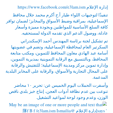
إدارة الإعلام
https://www.facebook.com/e3lam.ism
تنفيذًا لتوجيهات اللواء طيار أ.ح أكرم محمد جلال محافظ
الإسماعيلية، بمراقبة وضبط الأسواق والمخابز؛ لضمان توافر
كافة السلع الأساسية للمواطنين وبجودة مميزة وأسعار
عادلة، ووصول الدعم الذي تقدمه الدولة لمستحقيه.
تم تشكيل لجنة برئاسة المهندس أحمد الإسكندراني
السكرتير العام لمحافظة الإسماعيلية، وتضم في عضويتها
أسامة عبد الهادي معاون المحافظ للتموين، ومكتب متابعة
المحافظ، وبالتنسيق مع الرقابة التموينية بمديرية التموين،
وإدارة تموين مركز ومدينة الإسماعيلية؛ للتفتيش والرقابة
على المحال التجارية والأسواق، والرقابة على المخابز البلدية
المدعمة.
وأسفرت الحملات اليوم الخميس عن: تحرير ١٠ محاضر
تنوعت بين عدم نظافة أدوات العجن، إنتاج خبز بلدي ناقص
الوزن، وعدم وجود لوحة لمواعيد التشغيل.