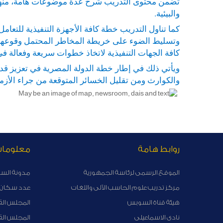
تضمن محتوى التدريب شرح عدة موضوعات هامة، منها تعر
والبيئية.
كما تناول التدريب خطة كافة الأجهزة التنفيذية للتعامل
وتسليط الضوء على خريطة المخاطر المحتمل وقوعها ب
كافة الجهات التنفيذية لاتخاذ خطوات سريعة وفعالة في 
ويأتي ذلك في إطار خطة الدولة المصرية في تعزيز قدر
والكوارث ومن تقليل الخسائر المتوقعة من جراء الأزم
روابط هامة
معلوما
الموقع الرسمى لرئاسة الجمهورية
مدونة الس
مركز تدريب علوم الحاسب الآلى واللغات
عدد سكان ا
هيئة قناة السوبس
المجلس الق
نادى الاسماعيلى
المجلس ال