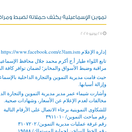
تموين الإسماعيلية يكثف حملاته لضبط ومراق
25 يونيو 2025
إدارة الإعلام
https://www.facebook.com/e3lam.ism
تابع
اللواء طيار أ.ح أكرم محمد جلال محافظ الإسماعيلي
مراقبة وضبط الأسواق والمخابز؛ لضمان توافر كافة ال
حيث قامت مديرية التموين والتجارة الداخلية بالإسما
وإزالة أسبابها.
مخالفات لعدم الإعلام عن الأسعار، وشهادات صحية.
للشكاوى التموينية برجاء الاتصال على الأرقام التالية
رقم مباحث التموين/ ٣٩١١٠١٠
رقم غرفة عمليات مديرية التموين/ ٣١٠٧٢٠٢
رقم الخط الساخن لحماية المستهلك/ ١٩٥٨٨