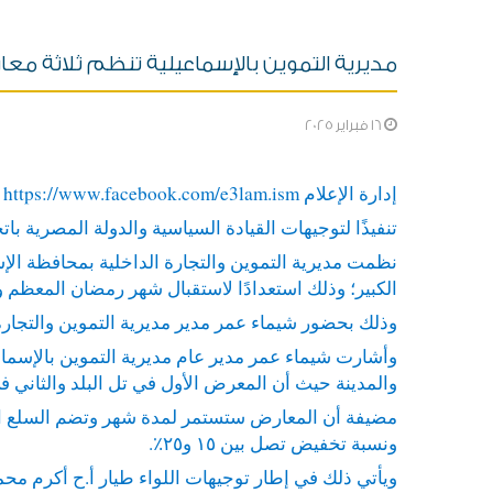
مديرية التموين بالإسماعيلية تنظم ثلاثة معار
16 فبراير 2025
إدارة الإعلام
https://www.facebook.com/e3lam.ism
تنفيذًا لتوجيهات القيادة السياسية والدولة المصرية 
نظمت مديرية التموين والتجارة الداخلية بمحافظة الإسما
الكبير؛ وذلك استعدادًا لاستقبال شهر رمضان المعظم 
وذلك بحضور شيماء عمر مدير مديرية التموين والتجارة 
وأشارت شيماء عمر مدير عام مديرية التموين بالإسماعيل
والمدينة حيث أن المعرض الأول في تل البلد والثاني 
مضيفة أن المعارض ستستمر لمدة شهر وتضم السلع الغذا
ونسبة تخفيض تصل بين ١٥ و٢٥٪.
ويأتي ذلك في إطار توجيهات اللواء طيار أ.ح أكرم محم