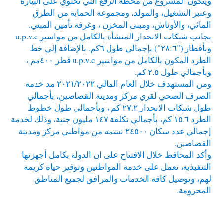
ويتكون المشروع من محطة الرفع التي تحتوي على البيارة
وعنبر التشغيل، والمولد، ومجموعة الحماية من الطرق
المائي، والأوناش، ومبنى المخزن ، وغرفة تأمين المبني.
بجانب شبكات الانحدار المنشأة بالكامل من مواسير u.p.v.c
وبأقطار ("٢٨:٦") بإجمالي طول ٦كم. بالإضافة إلي خط
الطرد المكون بالكامل من مواسير u.p.v.c قطر ٤٠٠مم ،
وبأجمالي طول ٢.٥ كم.
ومن المستهدف خلال العام المالي ٢٠٢١/٢٠٢٢ مد خدمة
الصرف الصحي لقري مركز ومدينة القصاصين، بأجمالي
طول شبكات الانحدار ٢٧.٢ كم ، وبأجمالي طول خطوط
الطرد ١٥.٦ كم، بأجمالي تكلفة ١٤٧ مليون جنية، وذلك لخدمة
إجمالي عدد سكان ٢٤٥٠٠ نسمه من مواطني مركز ومدينة
القصاصين.
وأكد المحافظ خلال الافتتاح على ان الدولة بكامل أجهزتها
التنفيذية، تعمل على خدمة المواطنين وتوفير حياة كريمة
لهم، وتوصيل كافة الخدمات والمرافق لجميع المناطق
المحرومة.