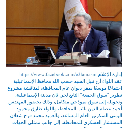
إدارة الإعلام
https://www.facebook.com/e3lam.ism
عقد اللواء أ.ح نبيل السيد حسب الله محافظ الإسماعيلية
اجتماعًا موسعًا بمقر ديوان عام المحافظة، لمناقشة مشروع
تطوير "سوق الجمعة" التابع لحي ثان مدينة الإسماعيلية،
وتحويله إلى سوق نموذجي متكامل، وذلك بحضور المهندس
أحمد عصام الدين نائب المحافظ، واللواء طارق محمود
اليمني السكرتير العام المساعد، والعميد محمد فرج شعلان
المستشار العسكري للمحافظة، إلى جانب ممثلي الجهات