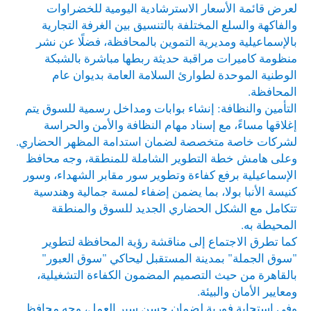
لعرض قائمة الأسعار الاسترشادية اليومية للخضراوات
والفاكهة والسلع المختلفة بالتنسيق بين الغرفة التجارية
بالإسماعيلية ومديرية التموين بالمحافظة، فضلًا عن نشر
منظومة كاميرات مراقبة حديثة ربطها مباشرة بالشبكة
الوطنية الموحدة لطوارئ السلامة العامة بديوان عام
المحافظة.
التأمين والنظافة: إنشاء بوابات ومداخل رسمية للسوق يتم
إغلاقها مساءً، مع إسناد مهام النظافة والأمن والحراسة
لشركات خاصة متخصصة لضمان استدامة المظهر الحضاري.
وعلى هامش خطة التطوير الشاملة للمنطقة، وجه محافظ
الإسماعيلية برفع كفاءة وتطوير سور مقابر الشهداء، وسور
كنيسة الأنبا بولا، بما يضمن إضفاء لمسة جمالية وهندسية
تتكامل مع الشكل الحضاري الجديد للسوق والمنطقة
المحيطة به.
كما تطرق الاجتماع إلى مناقشة رؤية المحافظة لتطوير
"سوق الجملة" بمدينة المستقبل ليحاكي "سوق العبور"
بالقاهرة من حيث التصميم المضمون الكفاءة التشغيلية،
ومعايير الأمان والبيئة.
وفي استجابة فورية لضمان حسن سير العمل، وجه محافظ