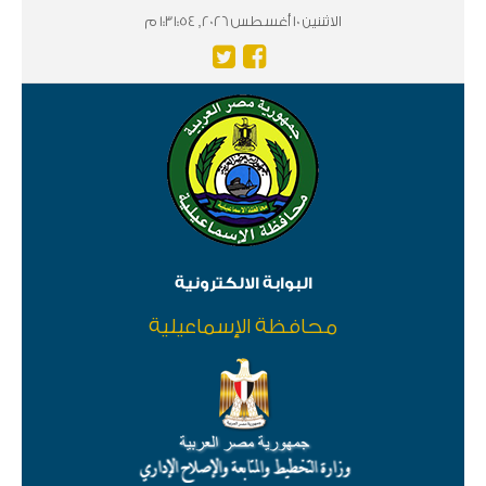
الاثننين 10 أغسطس 2026, 1:31:55 م
البوابة الالكترونية
محافظة الإسماعيلية