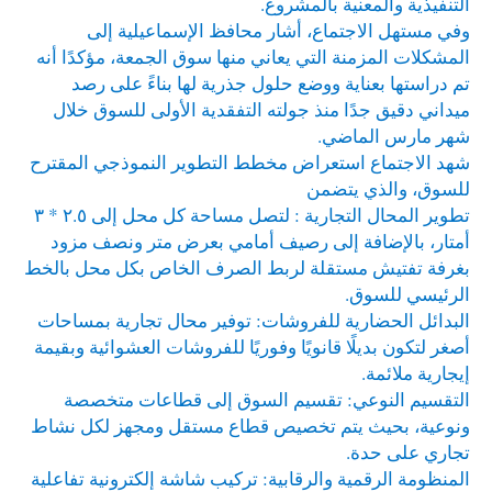
التنفيذية والمعنية بالمشروع.
وفي مستهل الاجتماع، أشار محافظ الإسماعيلية إلى
المشكلات المزمنة التي يعاني منها سوق الجمعة، مؤكدًا أنه
تم دراستها بعناية ووضع حلول جذرية لها بناءً على رصد
ميداني دقيق جدًا منذ جولته التفقدية الأولى للسوق خلال
شهر مارس الماضي.
شهد الاجتماع استعراض مخطط التطوير النموذجي المقترح
للسوق، والذي يتضمن
تطوير المحال التجارية : لتصل مساحة كل محل إلى ٢.٥ * ٣
أمتار، بالإضافة إلى رصيف أمامي بعرض متر ونصف مزود
بغرفة تفتيش مستقلة لربط الصرف الخاص بكل محل بالخط
الرئيسي للسوق.
البدائل الحضارية للفروشات: توفير محال تجارية بمساحات
أصغر لتكون بديلًا قانويًا وفوريًا للفروشات العشوائية وبقيمة
إيجارية ملائمة.
التقسيم النوعي: تقسيم السوق إلى قطاعات متخصصة
ونوعية، بحيث يتم تخصيص قطاع مستقل ومجهز لكل نشاط
تجاري على حدة.
المنظومة الرقمية والرقابية: تركيب شاشة إلكترونية تفاعلية