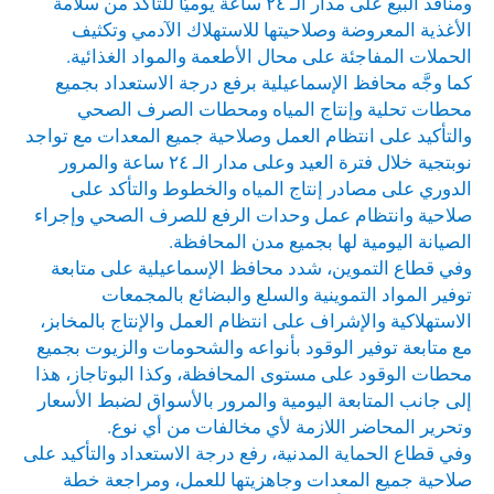
ومنافذ البيع على مدار الـ ٢٤ ساعة يوميًّا للتأكد من سلامة
الأغذية المعروضة وصلاحيتها للاستهلاك الآدمي وتكثيف
الحملات المفاجئة على محال الأطعمة والمواد الغذائية.
كما وجَّه محافظ الإسماعيلية برفع درجة الاستعداد بجميع
محطات تحلية وإنتاج المياه ومحطات الصرف الصحي
والتأكيد على انتظام العمل وصلاحية جميع المعدات مع تواجد
نوبتجية خلال فترة العيد وعلى مدار الـ ٢٤ ساعة والمرور
الدوري على مصادر إنتاج المياه والخطوط والتأكد على
صلاحية وانتظام عمل وحدات الرفع للصرف الصحي وإجراء
الصيانة اليومية لها بجميع مدن المحافظة.
وفي قطاع التموين، شدد محافظ الإسماعيلية على متابعة
توفير المواد التموينية والسلع والبضائع بالمجمعات
الاستهلاكية والإشراف على انتظام العمل والإنتاج بالمخابز،
مع متابعة توفير الوقود بأنواعه والشحومات والزيوت بجميع
محطات الوقود على مستوى المحافظة، وكذا البوتاجاز، هذا
إلى جانب المتابعة اليومية والمرور بالأسواق لضبط الأسعار
وتحرير المحاضر اللازمة لأي مخالفات من أي نوع.
وفي قطاع الحماية المدنية، رفع درجة الاستعداد والتأكيد على
صلاحية جميع المعدات وجاهزيتها للعمل، ومراجعة خطة