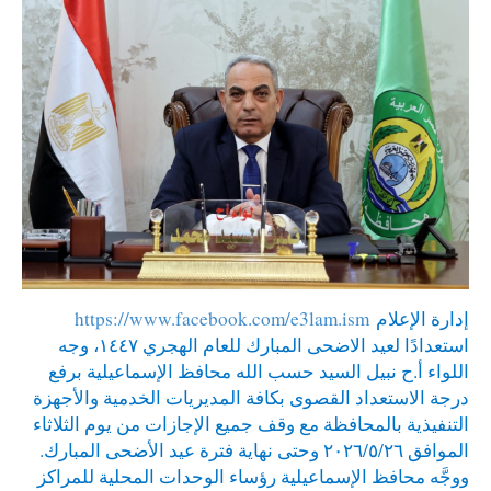
إدارة الإعلام
https://www.facebook.com/e3lam.ism
استعدادًا لعيد الاضحى المبارك للعام الهجري ١٤٤٧، وجه
اللواء أ.ح نبيل السيد حسب الله محافظ الإسماعيلية برفع
درجة الاستعداد القصوى بكافة المديريات الخدمية والأجهزة
التنفيذية بالمحافظة مع وقف جميع الإجازات من يوم الثلاثاء
الموافق ٢٠٢٦/٥/٢٦ وحتى نهاية فترة عيد الأضحى المبارك.
ووجَّه محافظ الإسماعيلية رؤساء الوحدات المحلية للمراكز