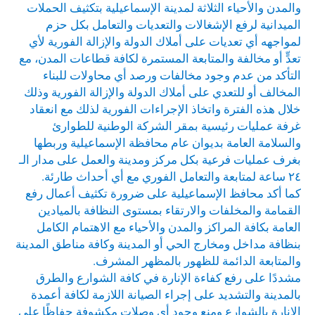
والمدن والأحياء الثلاثة لمدينة الإسماعيلية بتكثيف الحملات
الميدانية لرفع الإشغالات والتعديات والتعامل بكل حزم
لمواجهه أي تعديات على أملاك الدولة والإزالة الفورية لأي
تعدٍّ أو مخالفة والمتابعة المستمرة لكافة قطاعات المدن، مع
التأكد من عدم وجود مخالفات ورصد أي محاولات للبناء
المخالف أو للتعدي على أملاك الدولة والإزالة الفورية وذلك
خلال هذه الفترة واتخاذ الإجراءات الفورية لذلك مع انعقاد
غرفة عمليات رئيسية بمقر الشركة الوطنية للطوارئ
والسلامة العامة بديوان عام محافظة الإسماعيلية وربطها
بغرف عمليات فرعية بكل مركز ومدينة والعمل على مدار الـ
٢٤ ساعة لمتابعة والتعامل الفوري مع أي أحداث طارئة.
كما أكد محافظ الإسماعيلية على ضرورة تكثيف أعمال رفع
القمامة والمخلفات والارتقاء بمستوى النظافة بالميادين
العامة بكافة المراكز والمدن والأحياء مع الاهتمام الكامل
بنظافة مداخل ومخارج الحي أو المدينة وكافة مناطق المدينة
والمتابعة الدائمة للظهور بالمظهر المشرف.
مشددًا على رفع كفاءة الإنارة في كافة الشوارع والطرق
بالمدينة والتشديد على إجراء الصيانة اللازمة لكافة أعمدة
الإنارة بالشوارع ومنع وجود أي وصلات مكشوفة حفاظًا على