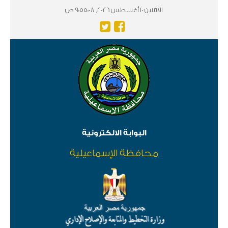
الاثننين 10 أغسطس 2026, 9:55:09 ص
البوابة الالكترونية
محافظة الإسماعيلية