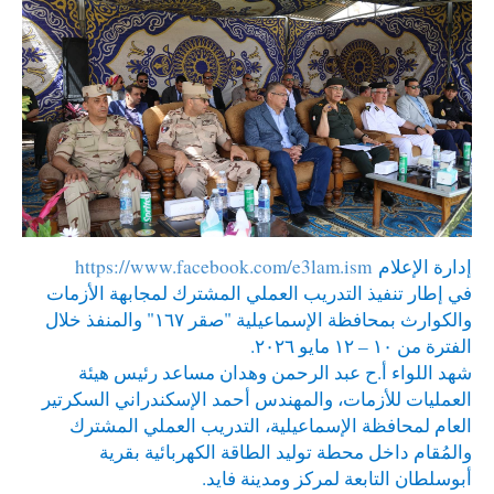
إدارة الإعلام
https://www.facebook.com/e3lam.ism
في إطار تنفيذ التدريب العملي المشترك لمجابهة الأزمات
والكوارث بمحافظة الإسماعيلية "صقر ١٦٧" والمنفذ خلال
الفترة من ١٠ – ١٢ مايو ٢٠٢٦.
شهد اللواء أ.ح عبد الرحمن وهدان مساعد رئيس هيئة
العمليات للأزمات، والمهندس أحمد الإسكندراني السكرتير
العام لمحافظة الإسماعيلية، التدريب العملي المشترك
والمُقام داخل محطة توليد الطاقة الكهربائية بقرية
أبوسلطان التابعة لمركز ومدينة فايد.