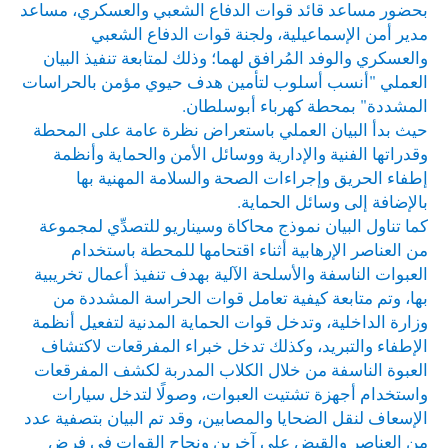
بحضور مساعد قائد قوات الدفاع الشعبي والعسكري، مساعد
مدير أمن الإسماعيلية، ولجنة قوات الدفاع الشعبي
والعسكري والوفد المُرافق لهما؛ وذلك لمتابعة تنفيذ البيان
العملي "أنسب أسلوب لتأمين هدف حيوي مؤمن بالحراسات
المشددة" بمحطة كهرباء أبوسلطان.
حيث بدأ البيان العملي باستعراض نظرة عامة على المحطة
وقدراتها الفنية والإدارية ووسائل الأمن والحماية وأنظمة
إطفاء الحريق وإجراءات الصحة والسلامة المهنية بها
بالإضافة إلى وسائل الحماية.
كما تناول البيان نموذج محاكاة وسيناريو للتصدِّي لمجموعة
من العناصر الإرهابية أثناء اقتحامها للمحطة باستخدام
العبوات الناسفة والأسلحة الآلية بهدف تنفيذ أعمال تخريبية
بها، وتم متابعة كيفية تعامل قوات الحراسة المشددة من
وزارة الداخلية، وتدخل قوات الحماية المدنية لتفعيل أنظمة
الإطفاء والتبريد، وكذلك تدخل خبراء المفرقعات لاكتشاف
العبوة الناسفة من خلال الكلاب المدربة لكشف المفرقعات
واستخدام أجهزة تشتيت العبوات، وصولًا لتدخل سيارات
الإسعاف لنقل الضحايا والمصابين، وقد تم البيان بتصفية عدد
من العناصر والقبض على آخرين ونجاح القوات في فرض