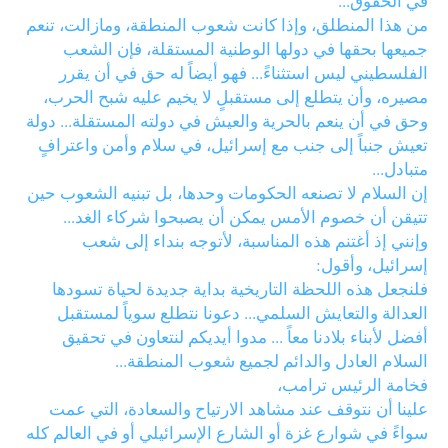
في الحقوق...
من هذا المنطلق، وإذا كانت شعوب المنطقة، ومازالت، تنعم
جميعها بحقها في دولها الوطنية المستقلة، فإن الشعب
الفلسطيني ليس استثناءً... فهو أيضاً له حق في أن يقرر
مصيره، وأن يتطلع إلى مستقبلٍ لا يخيم عليه شبح الحرب،
وحق في أن ينعم بالحرية والعيش في دولته المستقلة... دولة
تعيش جنباً إلى جنب مع إسرائيل، في سلام وأمن واعترافٍ
متبادل...
إن السلام لا تصنعه الحكومات وحدها، بل تبنيه الشعوب حين
تتيقن أن خصوم الأمس يمكن أن يصبحوا شركاء الغد...
وإنني إذ أغتنم هذه المناسبة، لأتوجه بنداء إلى شعب
إسرائيل، وأقول:
فلنجعل هذه اللحظة التاريخية بداية جديدة لحياة تسودها
العدالة والتعايش السلمي... دعونا نتطلع سوياً لمستقبل
أفضل لأبناء بلادنا معاً ... مدوا أيديكم لنتعاون في تحقيق
السلام العادل والدائم لجميع شعوب المنطقة...
فخامة الرئيس ترامب،
علينا أن نتوقف عند مشاهد الارتياح والسعادة، التي عمت
سواءً في شوارع غزة أو الشارع الإسرائيلي أو في العالم كله