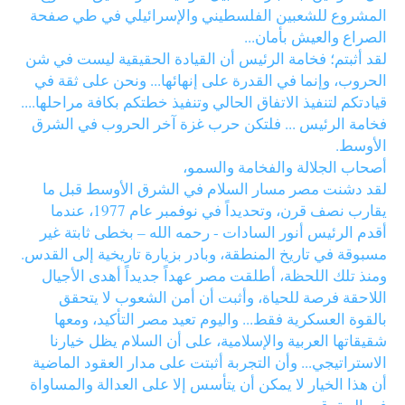
المشروع للشعبين الفلسطيني والإسرائيلي في طي صفحة
الصراع والعيش بأمان...
لقد أثبتم؛ فخامة الرئيس أن القيادة الحقيقية ليست في شن
الحروب، وإنما في القدرة على إنهائها... ونحن على ثقة في
قيادتكم لتنفيذ الاتفاق الحالي وتنفيذ خطتكم بكافة مراحلها....
فخامة الرئيس ... فلتكن حرب غزة آخر الحروب في الشرق
الأوسط.
أصحاب الجلالة والفخامة والسمو،
لقد دشنت مصر مسار السلام في الشرق الأوسط قبل ما
يقارب نصف قرن، وتحديداً في نوفمبر عام 1977، عندما
أقدم الرئيس أنور السادات - رحمه الله – بخطى ثابتة غير
مسبوقة في تاريخ المنطقة، وبادر بزيارة تاريخية إلى القدس.
ومنذ تلك اللحظة، أطلقت مصر عهداً جديداً أهدى الأجيال
اللاحقة فرصة للحياة، وأثبت أن أمن الشعوب لا يتحقق
بالقوة العسكرية فقط... واليوم تعيد مصر التأكيد، ومعها
شقيقاتها العربية والإسلامية، على أن السلام يظل خيارنا
الاستراتيجي... وأن التجربة أثبتت على مدار العقود الماضية
أن هذا الخيار لا يمكن أن يتأسس إلا على العدالة والمساواة