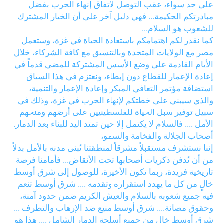
على حد سواء، عقب التوصل لاتفاق إنهاء الحرب بفضل
مبادرتكم الحكيمة... فهي دليل آخر على أن الخيار المشترك
للشعوب هو السلام...
كما نقدر لكم اهتمامكم باستعادة الحياة في غزة، وستعمل
مصر مع الولايات المتحدة وبالتنسيق مع كافة الشركاء، خلال
الأيام القادمة على وضع الأسس المشتركة للمضي قدماً في
إعادة الإعمار للقطاع دون إبطاء، ونعتزم في هذا السياق
استضافة مؤتمر التعافي المبكر وإعادة الإعمار والتنمية،
والذي سيبني على خطتكم لإنهاء الحرب في غزة، وذلك في
سبيل توفير سبل الحياة للفلسطينيين على أرضهم ومنحهم
الأمل .... فالسلام لا يكتمل إلا حين تمتد اليد للبناء بعد الدمار.
أصحاب الجلالة والفخامة والسمو،
إننا نستشرف مستقبلاً مشرقاً لمنطقتنا تُبنى مدنه بالأمل بدلاً
من أن تُدفن ذكريات أصحابها تحت الأنقاض... فأمامنا فرصة
تاريخية فريدة، ربما تكون الأخيرة، للوصول إلى شرق أوسط
خالٍ من كل ما يهدد استقراره وتقدمه .... شرق أوسط تنعم
فيه جميع شعوبه بالسلام والعيش الكريم ضمن حدود آمنة،
وحقوق مصانة.... شرق أوسط منيع ضد الإرهاب والتطرف ...
شرق أوسط خالٍ من جميع أسلحة الدمار الشامل .... هذا هو