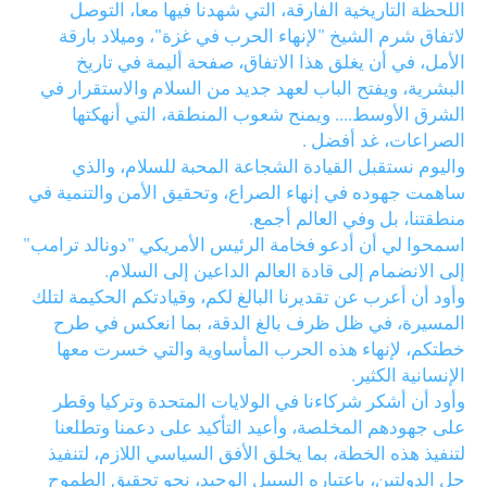
اللحظة التاريخية الفارقة، التي شهدنا فيها معا، التوصل
لاتفاق شرم الشيخ "لإنهاء الحرب في غزة"، وميلاد بارقة
الأمل، في أن يغلق هذا الاتفاق، صفحة أليمة في تاريخ
البشرية، ويفتح الباب لعهد جديد من السلام والاستقرار في
الشرق الأوسط.... ويمنح شعوب المنطقة، التي أنهكتها
الصراعات، غد أفضل .
واليوم نستقبل القيادة الشجاعة المحبة للسلام، والذي
ساهمت جهوده في إنهاء الصراع، وتحقيق الأمن والتنمية في
منطقتنا، بل وفي العالم أجمع.
اسمحوا لي أن أدعو فخامة الرئيس الأمريكي "دونالد ترامب"
إلى الانضمام إلى قادة العالم الداعين إلى السلام.
وأود أن أعرب عن تقديرنا البالغ لكم، وقيادتكم الحكيمة لتلك
المسيرة، في ظل ظرف بالغ الدقة، بما انعكس في طرح
خطتكم، لإنهاء هذه الحرب المأساوية والتي خسرت معها
الإنسانية الكثير.
وأود أن أشكر شركاءنا في الولايات المتحدة وتركيا وقطر
على جهودهم المخلصة، وأعيد التأكيد على دعمنا وتطلعنا
لتنفيذ هذه الخطة، بما يخلق الأفق السياسي اللازم، لتنفيذ
حل الدولتين، باعتباره السبيل الوحيد، نحو تحقيق الطموح