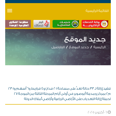
القائمة الرئيسية
جديد الموقع
الرئيسية
جديد الموقع
التفاصيل
تنفيذ إزالة لـ ٣٣ حالة تعدٍّ على مساحة ٢٠١ فدان و٤ قراريط و٦ أسهم و٢٣٠١
م٢ بمركز ومدينة أبوصوير في أولى أيام المرحلة الثالثة من الموجة ٢٧
لحملة إزالة التعديات على الأراضي الزراعية وأراضي أملاك الدولة
06 أكتوبر 2025