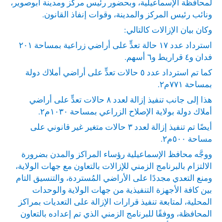
لمحافظة الإسماعيلية، وبحضور رئيس مركز ومدينة أبوصوير،
ونائب رئيس المركز والمدينة، وقوات إنفاذ القانون.
وكان بيان الإزالات كالتالي:
استرداد عدد ١٧ حالة تعدٍّ على أراضي زراعية بمساحة ٢٠١
فدان و٤ قراريط و٦ أسهم.
كما تم استرداد عدد ٥ حالات تعدٍّ على أراضي أملاك دولة
بمساحة ٧٧١م٢.
هذا إلى جانب تنفيذ إزالة لعدد ٨ حالات تعدٍّ على أراضي
أملاك دولة بولاية الإصلاح الزراعي بمساحة ١٠٣٠م٢.
أيضًا تم تنفيذ إزالة لعدد ٣ حالات متغير غير قانوني على
مساحة ٥٠٠م٢.
ووجَّه محافظ الإسماعيلية رؤساء المراكز والمدن بضرورة
الالتزام بالبرنامج الزمني للإزالات بالتعاون مع جهات الولاية،
ومنع التعدي مجددًا على الأراضي المُستردة، والتنسيق التام
بين كافة الأجهزة التنفيذية من جهات الولاية والوحدات
المحلية، لمتابعة تنفيذ قرارات الإزالة على التعديات بمراكز
المحافظة، ووفقًا للبرنامج الزمني الذي تم إعداده بالتعاون