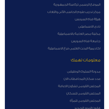
الموقع الرسمى لرئاسة الجمهورية
مركز تدريب علوم الحاسب الآلى واللغات
هيئة قناة السوبس
نادى الاسماعيلى
مكتبة مصر العامة بالاسماعيلية
جامعة قناة السويس
اكاديمية البحث العلمى فرع الاسماعيلية
معلومات تهمك
مدونة السلوك الوظيفى
عدد سكان المحافظات الان
المجلس القومى لشئون الاعاقة
المجلس القومى للسكان
المجلس القومى للمرأة
قانون المرور الجديد