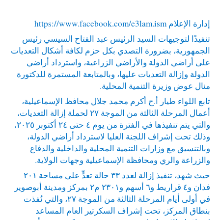
إدارة الإعلام
https://www.facebook.com/e3lam.ism
تنفيذًا لتوجيهات السيد الرئيس عبد الفتاح السيسي رئيس
الجمهورية، بضرورة التصدي بكل حزم لكافة أشكال التعديات
على أراضي الدولة والأراضي الزراعية، واسترداد أراضي
الدولة وإزالة التعديات عليها، وبالمتابعة المستمرة للدكتورة
منال عوض وزيرة التنمية المحلية.
تابع اللواء طيار أ.ح أكرم محمد جلال محافظ الإسماعيلية،
أعمال المرحلة الثالثة من الموجة ٢٧ لحملة إزالة التعديات،
والتي يتم تنفيذها في الفترة من يوم ٤ حتى ٢٤ أكتوبر ٢٠٢٥،
وذلك تحت إشراف اللجنة العليا لاسترداد أراضي الدولة،
وبالتنسيق مع وزارات التنمية المحلية والداخلية والدفاع
والزراعة والري ومحافظة الإسماعيلية وجهات الولاية.
حيث شهد، تنفيذ إزالة لعدد ٣٣ حالة تعدٍّ على مساحة ٢٠١
فدان و٤ قراريط و٦ أسهم و٢٣٠١ م٢ بمركز ومدينة أبوصوير
في أولى أيام المرحلة الثالثة من الموجة ٢٧، والتي نُفذت
بنطاق المركز، تحت إشراف السكرتير العام المساعد