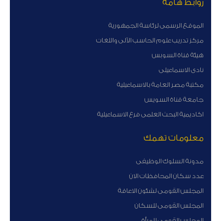
روابط هامة
الموقع الرسمى لرئاسة الجمهورية
مركز تدريب علوم الحاسب الآلى واللغات
هيئة قناة السوبس
نادى الاسماعيلى
مكتبة مصر العامة بالاسماعيلية
جامعة قناة السويس
اكاديمية البحث العلمى فرع الاسماعيلية
معلومات تهمك
مدونة السلوك الوظيفى
عدد سكان المحافظات الان
المجلس القومى لشئون الاعاقة
المجلس القومى للسكان
المجلس القومى للمرأة